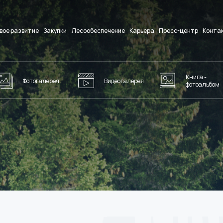
вое развитие
Закупки
Лесообеспечение
Карьера
Пресс-центр
Конта
Книга -
Фотогалерея
Видеогалерея
фотоальбом