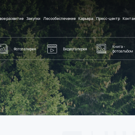
вое развитие
Закупки
Лесообеспечение
Карьера
Пресс-центр
Конта
Книга -
Фотогалерея
Видеогалерея
фотоальбом