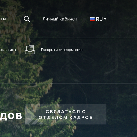
RU
Личный кабинет
кты
политика
Раскрытие информации
здов
СВЯЗАТЬСЯ С
ОТДЕЛОМ КАДРОВ