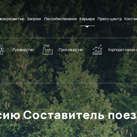
вое развитие
Закупки
Лесообеспечение
Карьера
Пресс-центр
Конта
Руководство
Производство
Корпоративная 
сию Составитель пое