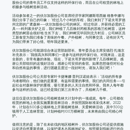
股份公司的青年员工不仅支持这样的环保行动，而且在公司租赁的林地上
积极参与植树造林活动。
活动参加者之一的伏尔加股份公司首席经济学家阿娜斯塔西娅·格鲁申娜与
我们分享了自己的印象： “经过几个小时的车程，我们来到了下诺夫哥罗德
州北部的广袤森林——伏尔加股份公司的林区。经过培训，并获得必需的工
具——科列索夫铲之后，我们种植了几百株封闭根系的苏格兰松树苗，这种
类型的树苗会很好地‘生长下去’。我们种树完毕回到北方村后，公司林区员
工新食堂为我们准备了美味的午餐。户外植树，与同事交流，还有好天气
为我们带来了好心情。明年我还要来。”
伏尔加股份公司能源综合体运营部副部长、青年委员会主席安德烈·扎缅京
补充表示：“我很高兴和同事们一道参与这样的环保行动。对我来说，这是
全新的，非常有趣的体验。现在，下诺夫哥罗德州新增了几百棵树苗。感
谢公关部组织的这项好活动，感谢公司安排的食宿。如果您想做些对社会
和自然有益的事情，进行团建且度过一段好时光，请加入我们吧！”
伏尔加股份公司公关部专家叶卡捷琳娜·普列汉诺娃表示：“活动的所有参
与者都明白，他们做的是重要、有益和需要的事情。我们的共同任务——引
起社会对森林保护的重视，吸引更多的人关注自然和环保。我本人每年都
参与这样的活动。这已经是我们第三次举办了，共植树几千棵。”
这仅仅是伏尔加股份公司植树造林大计划中的一项成就。每年，公司都在
租赁的林地上全面实施重新造林活动，并按照国际标准采伐木材。2022
年，计划在600多公顷林地上开展植树造林、关爱树林活动，其中300公
顷用于人工造林育苗。计划种植约100万棵树苗，未来将由我公司精心呵
护。
值得注意的是，除了在未砍伐的地区植树外，伏尔加股份公司还提供措施
以促进自然重新造林，以保护灌木丛和林地矿化。按照规划指标进行的自