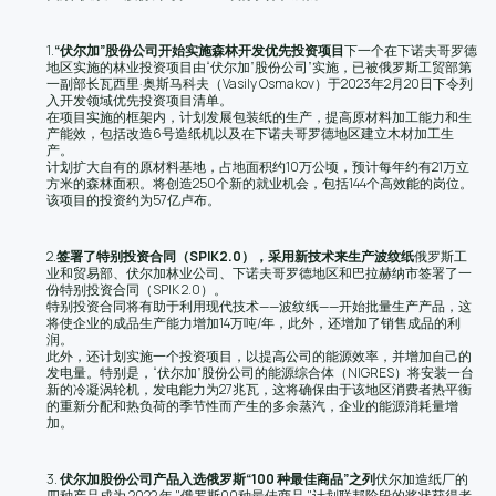
1.
“伏尔加”股份公司开始实施森林开发优先投资项目
下一个在下诺夫哥罗德
地区实施的林业投资项目由“伏尔加”股份公司”实施，已被俄罗斯工贸部第
一副部长瓦西里·奥斯马科夫（Vasily Osmakov）于2023年2月20日下令列
入开发领域优先投资项目清单。
在项目实施的框架内，计划发展包装纸的生产，提高原材料加工能力和生
产能效，包括改造6号造纸机以及在下诺夫哥罗德地区建立木材加工生
产。
计划扩大自有的原材料基地，占地面积约10万公顷，预计每年约有21万立
方米的森林面积。将创造250个新的就业机会，包括144个高效能的岗位。
该项目的投资约为57亿卢布。
2.
签署了特别投资合同（
SPIK2.0），采用新技术来生产波纹纸
俄罗斯工
业和贸易部、伏尔加林业公司、下诺夫哥罗德地区和巴拉赫纳市签署了一
份特别投资合同（SPIK 2.0）。
特别投资合同将有助于利用现代技术——波纹纸——开始批量生产产品，这
将使企业的成品生产能力增加14万吨/年，此外，还增加了销售成品的利
润。
此外，还计划实施一个投资项目，以提高公司的能源效率，并增加自己的
发电量。特别是，“伏尔加”股份公司的能源综合体（NIGRES）将安装一台
新的冷凝涡轮机，发电能力为27兆瓦，这将确保由于该地区消费者热平衡
的重新分配和热负荷的季节性而产生的多余蒸汽，企业的能源消耗量增
加。
3.
伏尔加股份公司产品入选俄罗斯
“100 种最佳商品”之列
伏尔加造纸厂的
四种产品成为 2022 年 "俄罗斯00种最佳商品 "计划联邦阶段的奖状获得者