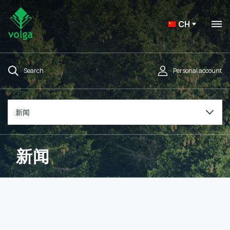
CH
Search
Personal account
新闻
新闻