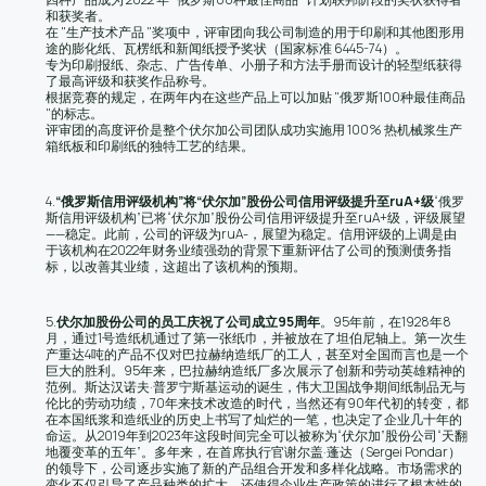
和获奖者。
在 "生产技术产品 "奖项中，评审团向我公司制造的用于印刷和其他图形用
途的膨化纸、瓦楞纸和新闻纸授予奖状（国家标准 6445-74）。
专为印刷报纸、杂志、广告传单、小册子和方法手册而设计的轻型纸获得
了最高评级和获奖作品称号。
根据竞赛的规定，在两年内在这些产品上可以加贴 "俄罗斯100种最佳商品
"的标志。
评审团的高度评价是整个伏尔加公司团队成功实施用 100% 热机械浆生产
箱纸板和印刷纸的独特工艺的结果。
4.
“俄罗斯信用评级机构”将“伏尔加”股份公司信用评级提升至ruA+级
“俄罗
斯信用评级机构”已将“伏尔加”股份公司信用评级提升至ruA+级，评级展望
——稳定。此前，公司的评级为ruA-，展望为稳定。信用评级的上调是由
于该机构在2022年财务业绩强劲的背景下重新评估了公司的预测债务指
标，以改善其业绩，这超出了该机构的预期。
5.
伏尔加股份公司的员工庆祝了公司成立
95周年
。95年前，在1928年8
月，通过1号造纸机通过了第一张纸巾，并被放在了坦伯尼轴上。第一次生
产重达4吨的产品不仅对巴拉赫纳造纸厂的工人，甚至对全国而言也是一个
巨大的胜利。95年来，巴拉赫纳造纸厂多次展示了创新和劳动英雄精神的
范例。斯达汉诺夫·普罗宁斯基运动的诞生，伟大卫国战争期间纸制品无与
伦比的劳动功绩，70年来技术改造的时代，当然还有90年代初的转变，都
在本国纸浆和造纸业的历史上书写了灿烂的一笔，也决定了企业几十年的
命运。从2019年到2023年这段时间完全可以被称为“伏尔加”股份公司“天翻
地覆变革的五年”。多年来，在首席执行官谢尔盖·蓬达（Sergei Pondar）
的领导下，公司逐步实施了新的产品组合开发和多样化战略。市场需求的
变化不仅引导了产品种类的扩大，还使得企业生产政策的进行了根本性的