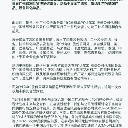
日在广州保利世贸博览馆举办。活动中展示了纸浆、造纸生产的纸张产
品、设备和化学品。
由采购、销售、生产和公关服务部门代表组成的“伏尔加”股份公司代表团
与中国造纸设备和备件供应商举行了一系列会谈，讨论了技术问题和合作
前景。
展会聚集了200多家参展商，展出了印刷和包装纸、工业和专用纸、设
备、技术和化学品以及包装。除“伏尔加”股份公司外，来自俄罗斯、美
国、巴基斯坦、印度尼西亚、马来西亚、印度尼西亚、新加坡、泰国、印
度、缅甸、越南、孟加拉国、哥伦比亚、南非、吉尔吉斯斯坦、伊朗等国
的上千家企业也参加了该展会。
到访中国期间，以伊利亚·萨夫罗诺夫为首的“伏尔加”股份公司代表团参观
了中国造纸机零部件和“服装”纸机（包括上海压花材料厂、四川环龙技术
织物有限公司，以及纸浆造纸暨纸制品生产厂家：郑州运达造纸设备有限
公司，造纸网厂家：河南晶鑫科技股份有限公司等）。
正如“伏尔加”股份公司采购部总经理伊利亚·萨夫罗诺夫所说，这是一次收
获颇丰的复合型旅程。
“我们将参观广州世博会与参观八家中国工厂相结合，我们已经开始，或者
说计划在未来与之合作。在会谈过程中，我们与公司管理层讨论了当前合
同的执行情况和合作前景。郑州运达造纸设备有限公司就RGP-60和RGP-
268匀浆机组的维修达成协议，河南大指造纸装备集成工程有限公司同意
对BDM-8压辊的维修给予25%的折扣，并与河南晶鑫生物科技有限公司讨
论了BDM-6化学品的供应前景。在参观四川环龙技术织物有限公司期间
（我们的第一个中国合作伙伴，其印花毛织品成功通过了BDM-5的工业生