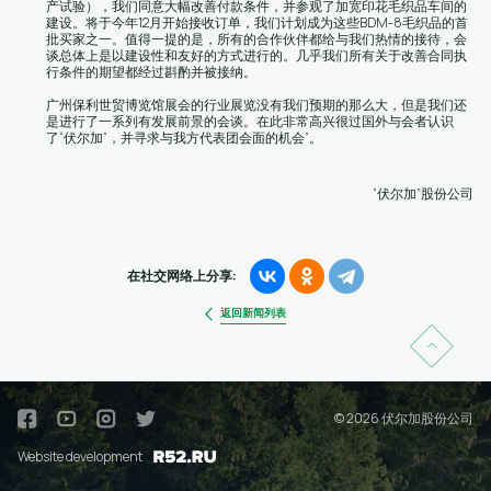
产试验），我们同意大幅改善付款条件，并参观了加宽印花毛织品车间的
建设。将于今年12月开始接收订单，我们计划成为这些BDM-8毛织品的首
批买家之一。值得一提的是，所有的合作伙伴都给与我们热情的接待，会
谈总体上是以建设性和友好的方式进行的。几乎我们所有关于改善合同执
行条件的期望都经过斟酌并被接纳。
广州保利世贸博览馆展会的行业展览没有我们预期的那么大，但是我们还
是进行了一系列有发展前景的会谈。在此非常高兴很过国外与会者认识
了“伏尔加”，并寻求与我方代表团会面的机会”。
“伏尔加”股份公司
在社交网络上分享:
返回新闻列表
© 2026 伏尔加股份公司
Website development