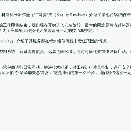
科长谢尔盖-萨韦利耶夫（Sergey Savelyev）介绍了第七台锅炉的
拆除工作即将结束，我们现在开始进入安装阶段。最大的困难是蒸汽过热器
:为了完成项工作操作人员必须有一定的技巧和技能。“
azhetsky） 介绍了其服务部在锅炉维修流程中责任范围的情况。
系统。新系统将使员工远离危险区域，同时可简化并加快设备启动。此外，还将
。与承包商进行日常互动，解决技术问题，对工程进行质量控制，遵守安全
师罗伯特-哈泽耶夫总结说："这是我们的第一次经验，我们相信这次一