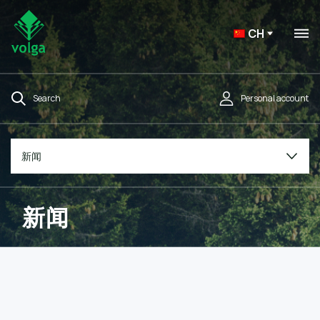
CH
Search
Personal account
新闻
新闻