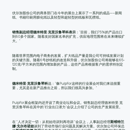
伏尔加股份公司的商务部门在今年的展台上展示了一系列的成品——新闻
纸、书籍印刷用膨化纸以及轻型和超轻型的纸板和瓦楞纸。
销售副总经理德米特里
·克里沃鲁琴科表示
：“目前，我们75%的产品出口
到60多个国家。随着友好国家名单的扩充，供应地理范围将在未来继续扩
大。”
随着世界范围内电子商务的发展，扩大纸品产量是我公司可持续发展计划
的关键方面。随着6号抄纸机的改造和升级，伏尔加股份公司将能够在65-
120克/平方米的范围内增加新的产品，这些产品将根据客户的需求特别定
制。
德米特里
·克里沃鲁琴科
说：“像PulpFor这样的行业展会对我们来说很重
要，尤其是在新产品推出之前，所以我们很高兴参加。”
PulpFor展会框架内还开设了商业论坛和会议。销售副总经理德米特里·克
里沃鲁琴科在其中的“行业出口潜力”会议上介绍了公司的生产发展前景。
在 "人才决定一切：从初始培训到再培训 "会议上，人事副总经理
斯维特兰
娜
·戈尔布诺娃
谈到了劳动市场行业问题及其解决方案。伏尔加公司环保总