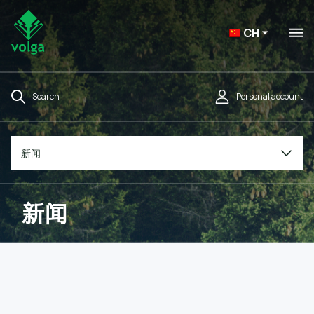
CH
Search
Personal account
新闻
新闻