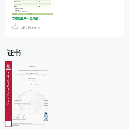
瓦楞纸板平内层用纸
pdf, 256.69 Kb
证书