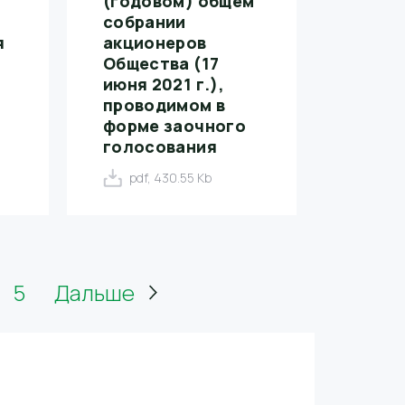
(годовом) общем
собрании
я
акционеров
Общества (17
июня 2021 г.),
проводимом в
форме заочного
голосования
pdf, 430.55 Kb
5
Дальше