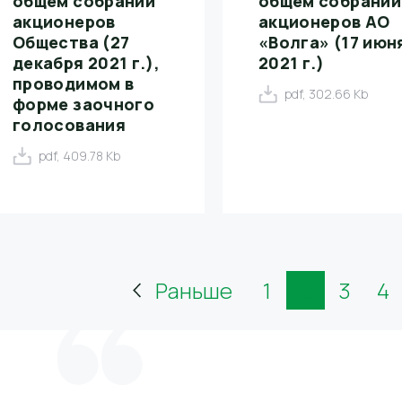
общем собрании
общем собрании
акционеров
акционеров АО
Общества (27
«Волга» (17 июн
декабря 2021 г.),
2021 г.)
проводимом в
pdf, 302.66 Kb
форме заочного
голосования
pdf, 409.78 Kb
Раньше
1
2
3
4