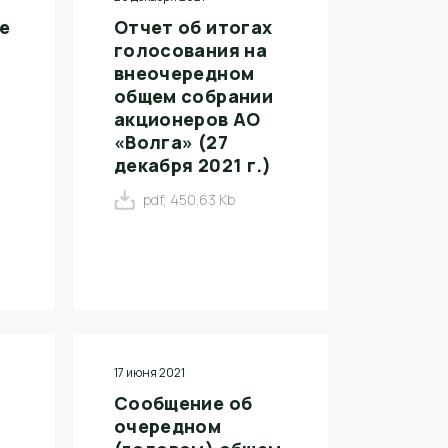
е
Отчет об итогах
голосования на
внеочередном
общем собрании
акционеров АО
«Волга» (27
декабря 2021 г.)
pdf, 450.63 Kb
17 июня 2021
Сообщение об
очередном