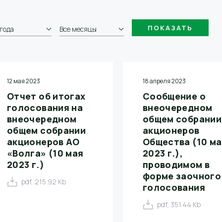
 года
Все месяцы
12 мая 2023
18 апреля 2023
Отчет об итогах
Сообщение о
голосования на
внеочередном
внеочередном
общем собрании
общем собрании
акционеров
акционеров АО
Общества (10 м
«Волга» (10 мая
2023 г.),
2023 г.)
проводимом в
форме заочного
pdf, 215.92 Kb
голосования
pdf, 351.44 Kb