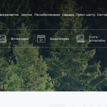
вое развитие
Закупки
Лесообеспечение
Карьера
Пресс-центр
Конта
Книга -
Фотогалерея
Видеогалерея
фотоальбом