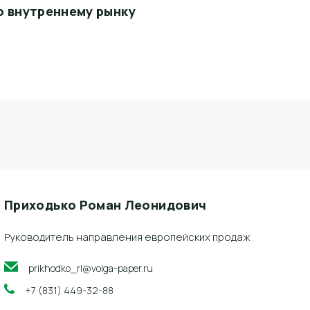
о внутреннему рынку
Приходько Роман Леонидович
Руководитель направления европейских продаж
prikhodko_rl@volga-paper.ru
+7 (831) 449-32-88