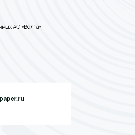
имых АО «Волга»
paper.ru