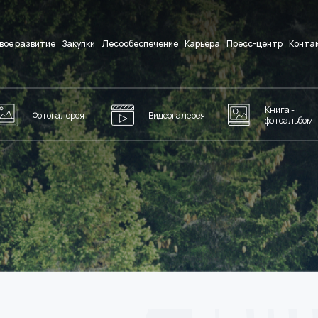
вое развитие
Закупки
Лесообеспечение
Карьера
Пресс-центр
Конта
Книга -
Фотогалерея
Видеогалерея
фотоальбом