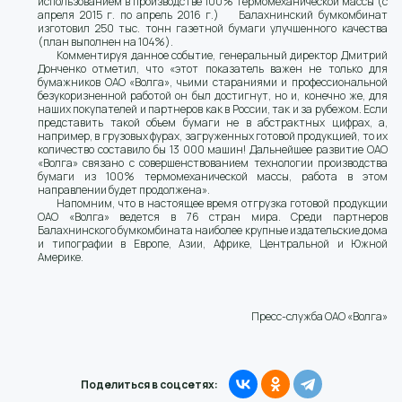
использованием в производстве 100% термомеханической массы (с
апреля 2015 г. по апрель 2016 г.) Балахнинский бумкомбинат
изготовил 250 тыс. тонн газетной бумаги улучшенного качества
(план выполнен на 104%).
Комментируя данное событие, генеральный директор Дмитрий
Донченко отметил, что «этот показатель важен не только для
бумажников ОАО «Волга», чьими стараниями и профессиональной
безукоризненной работой он был достигнут, но и, конечно же, для
наших покупателей и партнеров как в России, так и за рубежом. Если
представить такой объем бумаги не в абстрактных цифрах, а,
например, в грузовых фурах, загруженных готовой продукцией, то их
количество составило бы 13 000 машин! Дальнейшее развитие ОАО
«Волга» связано с совершенствованием технологии производства
бумаги из 100% термомеханической массы, работа в этом
направлении будет продолжена».
Напомним, что в настоящее время отгрузка готовой продукции
ОАО «Волга» ведется в 76 стран мира. Среди партнеров
Балахнинского бумкомбината наиболее крупные издательские дома
и типографии в Европе, Азии, Африке, Центральной и Южной
Америке.
Пресс-служба ОАО «Волга»
Поделиться в соцсетях: