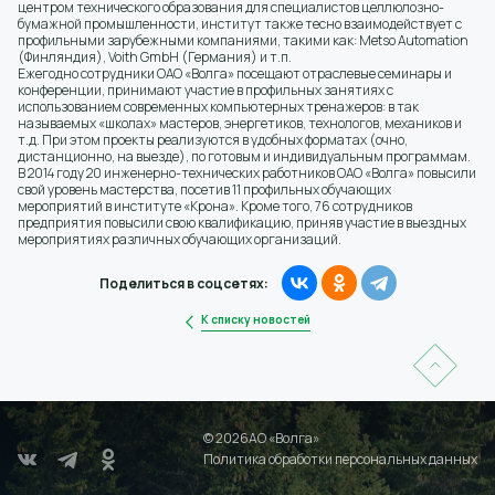
центром технического образования для специалистов целлюлозно-
бумажной промышленности, институт также тесно взаимодействует с
профильными зарубежными компаниями, такими как: Metso Automation
(Финляндия), Voith GmbH (Германия) и т.п.
Ежегодно сотрудники ОАО «Волга» посещают отраслевые семинары и
конференции, принимают участие в профильных занятиях с
использованием современных компьютерных тренажеров: в так
называемых «школах» мастеров, энергетиков, технологов, механиков и
т.д. При этом проекты реализуются в удобных форматах (очно,
дистанционно, на выезде), по готовым и индивидуальным программам.
В 2014 году 20 инженерно-технических работников ОАО «Волга» повысили
свой уровень мастерства, посетив 11 профильных обучающих
мероприятий в институте «Крона». Кроме того, 76 сотрудников
предприятия повысили свою квалификацию, приняв участие в выездных
мероприятиях различных обучающих организаций.
Поделиться в соцсетях:
К списку новостей
© 2026АО «Волга»
Политика обработки персональных данных