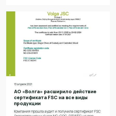
АО «Волга» работает в рамках российских и
международных требований устойчивого
лесопользования и ответственно подходит к
освоению лесов. Срок действия нового сертификата
– до апреля 2026 года.
13 апреля 2021
АО «Волга» расширило действие
сертификата FSC на все виды
продукции
Компания прошла аудит и получила сертификат FSC
(регистрационный код NC-COC-031831) на всю