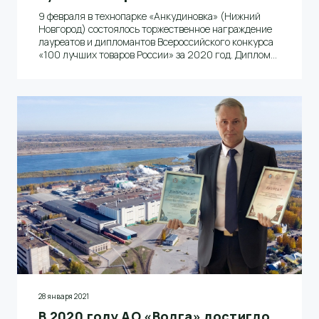
9 февраля в технопарке «Анкудиновка» (Нижний
Новгород) состоялось торжественное награждение
лауреатов и дипломантов Всероссийского конкурса
«100 лучших товаров России» за 2020 год. Дипломы
и декларации качества на конкурсную продукцию
лучшим предприятиям Нижегородской области
вручили заместитель губернатора Андрей Саносян и
директор ЦСМ Росстандарта в Нижегородской
области Денис Миронов. От компании АО «Волга» в
торжественном мероприятии принял участие
заместитель генерального директора по
производству Андрей Гурылев.
28 января 2021
В 2020 году АО «Волга» достигло