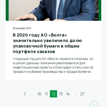
28 декабря 2020
В 2020 году АО «Волга»
значительно увеличило долю
упаковочной бумаги в общем
портфеле заказов
Уходящий год для АО «Волга» оказался сложным, но
в целом удачным. Компания реализовала в срок
инвестиционные проекты и благодаря этому смогла
прирасти в объёме производства и продаж более чем
на 20 тысяч тонн. Дальнейшие планы роста объёмов
производства в 1,5-2 раза связаны с
быстрорастущим сегментом упаковки при
сохранении своих позиций в сегменте газетной
бумаги.
1
...
10
11
12
13
14
...
27