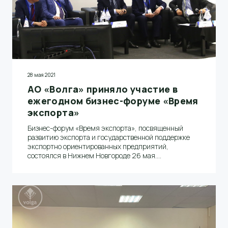
28 мая 2021
АО «Волга» приняло участие в
ежегодном бизнес-форуме «Время
экспорта»
Бизнес-форум «Время экспорта», посвященный
развитию экспорта и государственной поддержке
экспортно ориентированных предприятий,
состоялся в Нижнем Новгороде 26 мая.
Участниками мероприятия стали представители
около 300 компаний, в том числе и АО «Волга».
Заместитель генерального директора – директор по
экономике и финансам Сергей Ломакин выступил на
заседании экспортного совета при Губернаторе
Нижегородской области и стал модератором
Пленарного заседания «Основные тенденции