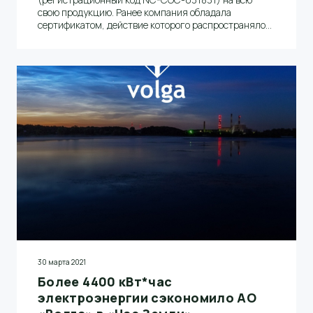
свою продукцию. Ранее компания обладала
сертификатом, действие которого распространялось
на газетную бумагу и лесосырье, используемое при
производстве бумаги. Срок действия нового
сертификата – до февраля 2024 года. Код лицензии
FSC по использованию товарного знака: FSC-
C146241. Знак FSC подтверждает легальное и
ответственное происхождение бумаги производства
АО «Волга».
30 марта 2021
Более 4400 кВт*час
электроэнергии сэкономило АО