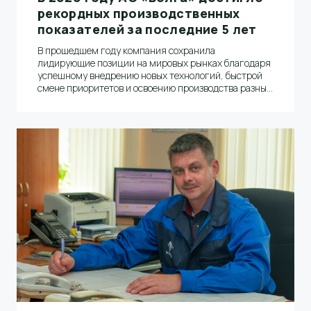
рекордных производственных
показателей за последние 5 лет
В прошедшем году компания сохранила
лидирующие позиции на мировых рынках благодаря
успешному внедрению новых технологий, быстрой
смене приоритетов и освоению производства разных
видов упаковочной бумаги, а главное –
профессиональной работе коллектива бумажников.
Об этом, а также о планах на 2021 год рассказал
заместитель генерального директора по
производству АО «Волга» Андрей Гурылев.