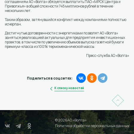
соглашениям АО «Волга» обязуется выплатить ПАО «МРСК Центра и
Приволжья» в общей сложности 745 миллионов рублей в течение
нескольких лет.
Таким образом, затянувшийся конфликт между компаниями полностью
исчерпан.
Достигнутые договоренности с энергетиками позволят АО «Волга»
заняться реализацией актуальных для предприятия инвестиционных
проектов, в том числе по увеличению объемов выпуска газетной бумаги
премиум-класса из 100% термомеханической массы.
Пресс-служба АО «Волга»
Поделиться в соцсетях:
К списку новостей
© 2026АО «Волга»
Политика обработки персональных данных