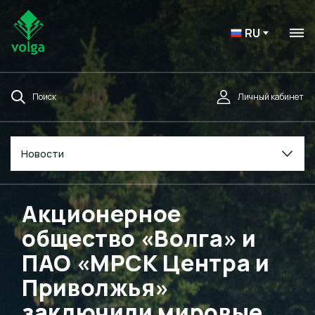
RU
Поиск
Личный кабинет
Новости
Акционерное
общество «Волга» и
ПАО «МРСК Центра и
Приволжья»
заключили мировые