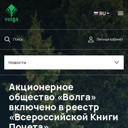
RU
Поиск
Личный кабинет
Новости
Акционерное
общество «Волга»
включено в реестр
«Всероссийской Книги
Почета»