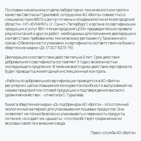
По словам начальника отдела лабораторно-технического контроля и
качества Светланы Гурылевой, сотрудники АО «Волга» совместно со
специалистами ФБУЗ «Центр гигиены и эпидемиологии в Нижегородской
области», НП «БУМИКС» (г. Санкт-Петербург) и органа по сертификации
продукции и услуг ФБУ «Нижегородский ЦСМ» предварительно провели
ряд испытаний и других работ, необходимых для получения декларации о
соответствии требованиям техническому регламенту Таможенного
союза «О безопасности упаковки» и сертификата соответствия на бумагу
оберточную марки «Д» (ГОСТ 8273-75).
Декларация о соответствии действительна 5 лет. Срок действия
добровольного сертификата составляет 3 года с возможностью
последующего продления. В течение всего срока действия сертификата
будет проводиться ежегодный инспекционный контроль.
«Работы по добровольной сертификации проводятся в АО «Волга»
регулярно с целью повышения конкурентоспособности выпускаемой на
нашем предприятии готовой продукции и подтверждения высокого
уровня ее качества», - отметила С. Гурылева.
Бумага оберточная марки «Д» под брендом АО «Волга» - это отличный
экологичный материал для упаковывания пищевых продуктов. Она
позволяет не только безопасно упаковывать и переносить продукты
питания, но и дает им «дышать», что способствует сохранению их
вкусовых свойств и внешнего вида.
Пресс-служба АО «Волга»