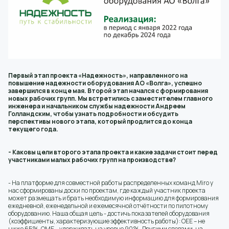
Первый этап проекта «Надежность», направленного на
повышение надежности оборудования АО «Волга», успешно
завершился в конце мая. Второй этап начался с формирования
новых рабочих групп. Мы встретились с заместителем главного
инженера и начальником службы надежности Андреем
Голландским, чтобы узнать подробности и обсудить
перспективы нового этапа, который продлится до конца
текущего года.
- Каковы цели второго этапа проекта и какие задачи стоит перед
участниками малых рабочих групп на производстве?
- На платформе для совместной работы распределенных команд Miro у
нас сформированы доски по проектам, где каждый участник проекта
может размещать и брать необходимую информацию для формирования
ежедневной, еженедельной и ежемесячной отчётности по пилотному
оборудованию. Наша общая цель - достичь показателей оборудования
(коэффициенты, характеризующие эффективность работы): ОЕЕ – не
ниже 65%, ОМЕ – удерживать на уровне 90%. Другими словами, на