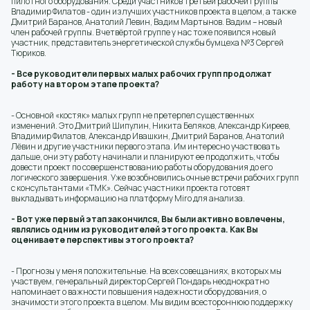
пилотного оборудования. Среди участников третьей рабочей группы
Владимир Филатов - один из лучших участников проекта в целом, а также
Дмитрий Баранов, Анатолий Левин, Вадим Мартынов. Вадим – новый
член рабочей группы. В четвёртой группе у нас тоже появился новый
участник, представитель энергетической службы бумцеха №3 Сергей
Тюриков.
- Все руководители первых малых рабочих групп продолжат
работу на втором этапе проекта?
- Основной «костяк» малых групп не претерпел существенных
изменений. Это Дмитрий Шипулин, Никита Беляков, Александр Киреев,
Владимир Филатов, Александр Ивашкин, Дмитрий Баранов, Анатолий
Лёвин и другие участники первого этапа. Им интересно участвовать
дальше, они эту работу начинали и планируют ее продолжить, чтобы
довести проект по совершенствованию работы оборудования до его
логического завершения. Уже возобновились очные встречи рабочих групп
с консультантами «ТМК». Сейчас участники проекта готовят
выкладывать информацию на платформу Miro для анализа.
- Вот уже первый этап закончился, Вы были активно вовлечены,
являлись одним из руководителей этого проекта. Как Вы
оцениваете перспективы этого проекта?
- Прогнозы у меня положительные. На всех совещаниях, в которых мы
участвуем, генеральный директор Сергей Пондарь неоднократно
напоминает о важности повышения надежности оборудования, о
значимости этого проекта в целом. Мы видим всестороннюю поддержку