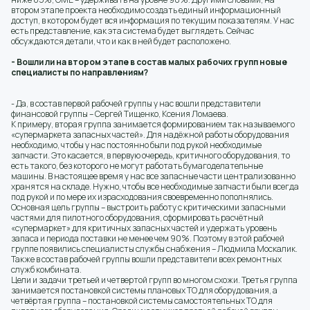
втором этапе проекта необходимо создать единый информационный
доступ, в котором будет вся информация по текущим показателям. У нас
есть представление, как эта система будет выглядеть. Сейчас
обсуждаются детали, что и как в ней будет расположено.
- Вошли ли на втором этапе в состав малых рабочих групп новые
специалисты по направлениям?
- Да, в состав первой рабочей группы у нас вошли представители
финансовой группы – Сергей Тищенко, Ксения Ломаева.
К примеру, вторая группа занимается формированием так называемого
«супермаркета запасных частей». Для надёжной работы оборудования
необходимо, чтобы у нас постоянно были под рукой необходимые
запчасти. Это касается, в первую очередь, критичного оборудования, то
есть такого, без которого не могут работать бумагоделательные
машины. В настоящее время у нас все запасные части централизованно
хранятся на складе. Нужно, чтобы все необходимые запчасти были всегда
под рукой и по мере их израсходования своевременно пополнялись.
Основная цель группы – выстроить работу с критическими запасными
частями для пилотного оборудования, сформировать расчётный
«супермаркет» для критичных запасных частей и удержать уровень
запаса и периода поставки не менее чем 90%. Поэтому в этой рабочей
группе появились специалисты службы снабжения – Людмила Москалик.
Также в состав рабочей группы вошли представители всех ремонтных
служб комбината.
Цели и задачи третьей и четвертой групп во многом схожи. Третья группа
занимается постановкой системы плановых ТО для оборудования, а
четвёртая группа – постановкой системы самостоятельных ТО для