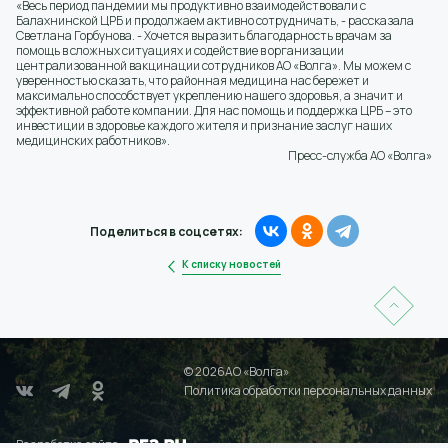
«Весь период пандемии мы продуктивно взаимодействовали с
Балахнинской ЦРБ и продолжаем активно сотрудничать, - рассказала
Светлана Горбунова. - Хочется выразить благодарность врачам за
помощь в сложных ситуациях и содействие в организации
централизованной вакцинации сотрудников АО «Волга». Мы можем с
уверенностью сказать, что районная медицина нас бережет и
максимально способствует укреплению нашего здоровья, а значит и
эффективной работе компании. Для нас помощь и поддержка ЦРБ – это
инвестиции в здоровье каждого жителя и признание заслуг наших
медицинских работников».
Пресс-служба АО «Волга»
Поделиться в соцсетях:
К списку новостей
© 2026АО «Волга»
Политика обработки персональных данных
Разработка сайта