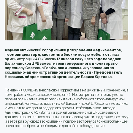
Фармацевтический холодильник для хранения медикаментов,
термоиндикаторы, системные блоки и новую мебель от лица
администрации АО «Волга» 13 января текущего года передали
Балахнинской ЦРБ заместитель генерального директора по
персоналу Светлана Горбунова и начальник управления по
социально-административной деятельности – Председатель
Независимой профсоюзной организации Лариса Юртаева.
Пандемия COVID-19 внесла свои коррективы в нашу жизнь и, конечно же, в
темп работы медицинских учреждений. Несмотря на то, что мы уже не
первый год живем в новых реалиях и активно боремся с коронавирусной
инфекцией, количество посетителей Балахнинской ЦРБ всё так же велико.
Именно в такое время поддержка врачам необходима как никогда.
Администрацию АО «Волга» и врачей Балахнинской ЦРБ связывают
давние отношения, построенные на взаимовыручке и поддержке, поэтому
и в этот раз руководство компании пошло навстречу районной больнице и
помогло приобрести необходимое для работы оборудование.