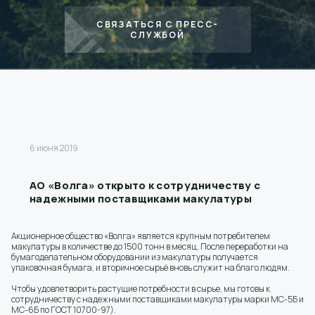
СВЯЗАТЬСЯ С ПРЕСС-
СЛУЖБОЙ
6 июня 2019
АО «Волга» открыто к сотрудничеству с
надежными поставщиками макулатуры
Акционерное общество «Волга» является крупным потребителем
макулатуры в количестве до 1500 тонн в месяц. После переработки на
бумагоделательном оборудовании из макулатуры получается
упаковочная бумага, и вторичное сырьё вновь служит на благо людям.
Чтобы удовлетворить растущие потребности в сырье, мы готовы к
сотрудничеству с надежными поставщиками макулатуры марки МС-5Б и
МС-6Б по ГОСТ 10700-97).