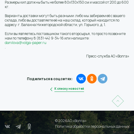
Размеры кип должны быть не более 80х130х150 см и массой от 200 до 600
кг.
Варианты доставки могут быть разными: либо мы забираем её с вашего
склада, либо вы доставляете её на наш склад, который находится по
адресу: г. Балахна Нижегородской области, ул. Горького, д. 1.
Если вы являетесь поставщиком такого вторсырья, то просто позвоните
нам по телефону 8 (831-44) 9-34-16 или напишите:
danilova@volga-paper.ru
.
Пресс-служба АО «Волга»
Поделиться в соцсетях:
К списку новостей
© 2026АО «Волга»
Политика обработки персональных данных