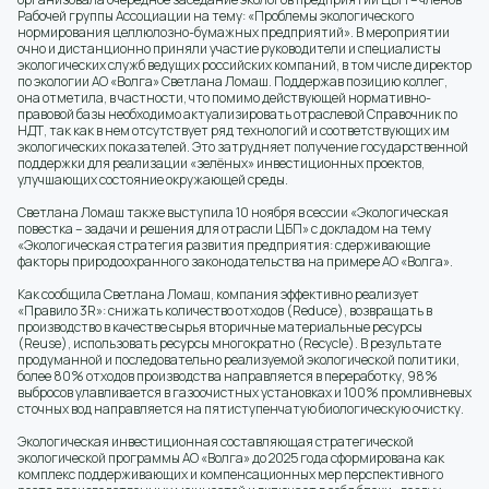
Рабочей группы Ассоциации на тему: «Проблемы экологического
нормирования целлюлозно-бумажных предприятий». В мероприятии
очно и дистанционно приняли участие руководители и специалисты
экологических служб ведущих российских компаний, в том числе директор
по экологии АО «Волга» Светлана Ломаш. Поддержав позицию коллег,
она отметила, в частности, что помимо действующей нормативно-
правовой базы необходимо актуализировать отраслевой Справочник по
НДТ, так как в нем отсутствует ряд технологий и соответствующих им
экологических показателей. Это затрудняет получение государственной
поддержки для реализации «зелёных» инвестиционных проектов,
улучшающих состояние окружающей среды.
Светлана Ломаш также выступила 10 ноября в сессии «Экологическая
повестка – задачи и решения для отрасли ЦБП» с докладом на тему
«Экологическая стратегия развития предприятия: сдерживающие
факторы природоохранного законодательства на примере АО «Волга».
Как сообщила Светлана Ломаш, компания эффективно реализует
«Правило 3R»: снижать количество отходов (Reduce), возвращать в
производство в качестве сырья вторичные материальные ресурсы
(Reuse), использовать ресурсы многократно (Recycle). В результате
продуманной и последовательно реализуемой экологической политики,
более 80% отходов производства направляется в переработку, 98%
выбросов улавливается в газоочистных установках и 100% промливневых
сточных вод направляется на пятиступенчатую биологическую очистку.
Экологическая инвестиционная составляющая стратегической
экологической программы АО «Волга» до 2025 года сформирована как
комплекс поддерживающих и компенсационных мер перспективного