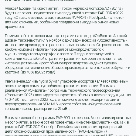
Алексей Вдовин также отметил, что коммерческая служба АО «Волга»
будет непременно участвовать в следующей выставке PAP-FOR в 2022
году: «Отраслевые выставки, такие как PAP-FOR и RosUpack, являются
для нас ключевыми, особенно в преддверии вывода на рынок новых
продуктов».
Помимо работы с деловыми партнерами на стенде АО «Волга», Алексей
Вдовин также выступил 9 ноября с докладом в сессии «Эффективность и
инновации производства растительных полимеров». Он рассказал о том,
как бумкомбинат «Волга» перешел от монопродуктового к
мультипродуктовому портфелю всего за 3 года, о реализуемой в
компании масштабной стратегии развития, которая включает в том
числе существенный рост объемов производства на действующем
оборудовании, увеличение объемов производства тарных сортов бумаги и
картона (до 70% в 2023 году).
Увеличение доли выпуска бумаг упаковочных сортов является ключевым
аспектом программы устойчивого развития компании. В рамках
реализуемой АО «Волга» программы технического перевооружения
«Развитие-2023» планируется нарастить объемы выпуска продукции – до
470–480 тыс. тонн к 2023 году, в том числе за счёт модернизации и
перепрофилирования БДМ № 6 и роста собственной установленной
генерации электроэнергии на 27 мВт.
В рамках деловой программы PAP-FOR состоялось 8 специализированных
мероприятий, а также сотни презентаций на стендах участников. Так, в
рамках PAP-FOR 2021 9 ноября Российская ассоциация предприятий
целлюлозно-бумажной промышленности (РАО «Бумпром»)
организовала очередное заседание экологов предприятий ЦБП – членов