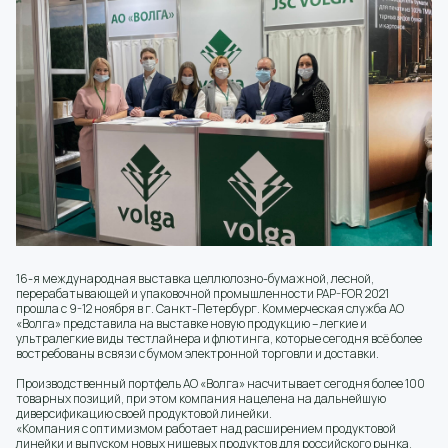
16-я международная выставка целлюлозно-бумажной, лесной,
перерабатывающей и упаковочной промышленности PAP-FOR 2021
прошла с 9-12 ноября в г. Санкт-Петербург. Коммерческая служба АО
«Волга» представила на выставке новую продукцию – легкие и
ультралегкие виды тестлайнера и флютинга, которые сегодня всё более
востребованы в связи с бумом электронной торговли и доставки.
Производственный портфель АО «Волга» насчитывает сегодня более 100
товарных позиций, при этом компания нацелена на дальнейшую
диверсификацию своей продуктовой линейки.
«Компания с оптимизмом работает над расширением продуктовой
линейки и выпуском новых нишевых продуктов для российского рынка,