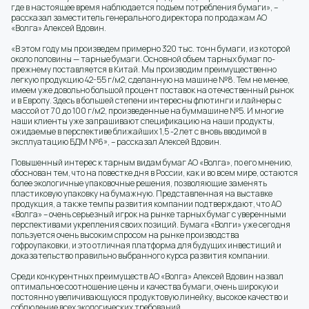
где в настоящее время наблюдается подъем потребления бумаги», –
рассказал заместитель генерального директора по продажам АО
«Волга» Алексей Вдовин.
«В этом году мы произведем примерно 320 тыс. тонн бумаги, из которой
около половины — тарные бумаги. Основной объем тарных бумаг по-
прежнему поставляется в Китай. Мы производим преимущественно
легкую продукцию 42-55 г/м2, сделанную на машине №8. Тем не менее,
имеем уже довольно большой процент поставок на отечественный рынок
и в Европу. Здесь в большей степени интересны флютинги и лайнеры с
массой от 70 до 100 г/м2, произведенные на буммашине №5. И многие
наши клиенты уже запрашивают спецификацию на наши продукты,
ожидаемые в перспективе ближайших 1,5 -2 лет с вновь вводимой в
эксплуатацию БДМ №6», – рассказал Алексей Вдовин.
Повышенный интерес к тарным видам бумаг АО «Волга», по его мнению,
обоснован тем, что на повестке дня в России, как и во всем мире, остаются
более экологичные упаковочные решения, позволяющие заменять
пластиковую упаковку на бумажную. Представленная на выставке
продукция, а также темпы развития компании подтверждают, что АО
«Волга» – очень серьезный игрок на рынке тарных бумаг с уверенными
перспективами укрепления своих позиций. Бумага «Волги» уже сегодня
пользуется очень высоким спросом на рынке производства
гофроупаковки, и это отличная платформа для будущих инвестиций и
доказательство правильно выбранного курса развития компании.
Среди конкурентных преимуществ АО «Волга» Алексей Вдовин назвал
оптимальное соотношение цены и качества бумаги, очень широкую и
постоянно увеличивающуюся продуктовую линейку, высокое качество и
соблюдение всех экологических требований.