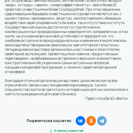
роста производственных мощностей и включает в себя блоки «воздух»,
«вода», «отходы», «земли», «энергоэффективность» – всего более 20
проектов с инвестициями более 1,2 млрд рублей. При этом серьезным
сдерживающим барьером инвестиционного развития является как, с
одной стороны, чрезмерная и, зачастую, несопоставимая с объемами
воздействия зарегулированность бизнеса, так и отсутствие института
государственной оценки достаточности стратегических
компенсационных природоохранных мероприятий, направленных, в том
числе, на улучшение финансовой устойчивости предприятия, что
наиболее актуально в период кардинальных изменении в экологическом
законодательстве в рамках реализации «регуляторной гильотины».
Четырехдневная выставка запомнилась участникам и посетителям
своей яркой экспозицией, презентациями новинок, продуктивными
переговорами, незабываемыми встречами и важными знакомствами,
конструктивными обсуждениями самых актуальных вопросов,
насыщенной деловой программой, и, конечно, своей неповторимой
атмосферой.
Благодаря отличной организации выставки, даже несмотря на все
ограничения, связанные с пандемией коронавируса, тысячи
специалистов смогли встретиться с интересными для них компаниями и
найти лучшие решения для своего бизнеса.
Пресс-служба АО «Волга»
Поделиться в соцсетях:
К списку новостей