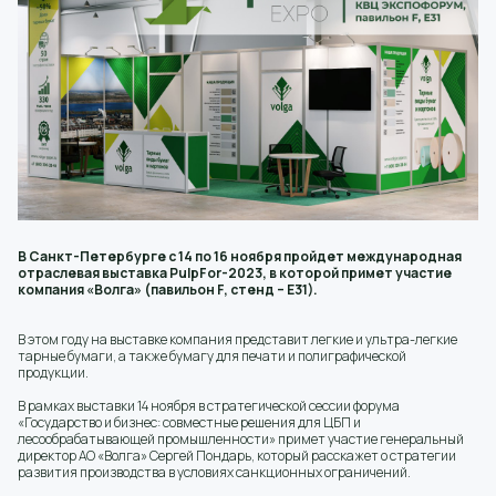
В Санкт-Петербурге с 14 по 16 ноября пройдет международная
отраслевая выставка PulpFor-2023, в которой примет участие
компания «Волга» (павильон F, стенд – Е31).
В этом году на выставке компания представит легкие и ультра-легкие
тарные бумаги, а также бумагу для печати и полиграфической
продукции.
В рамках выставки 14 ноября в стратегической сессии форума
«Государство и бизнес: совместные решения для ЦБП и
лесообрабатывающей промышленности» примет участие генеральный
директор АО «Волга» Сергей Пондарь, который расскажет о стратегии
развития производства в условиях санкционных ограничений.