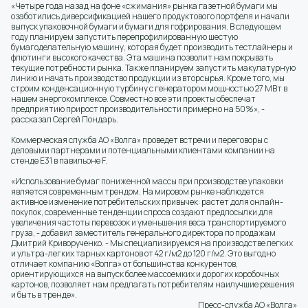
«Четыре года назад на фоне «сжимания» рынка газетной бумаги мы
озаботились диверсификацией нашего продуктового портфеля и начали
выпуск упаковочной бумаги и бумаги для гофрирования. В следующем
году планируем запустить перепрофилированную шестую
бумагоделательную машину, которая будет производить тестлайнеры и
флютинги высокого качества. Эта машина позволит нам покрывать
текущие потребности рынка. Также планируем запустить макулатурную
линию и начать производство продукции из вторсырья. Кроме того, мы
строим конденсационную турбину с генератором мощностью 27 МВт в
нашем энергокомплексе. Совместно все эти проекты обеспечат
предприятию прирост производительности примерно на 50%», -
рассказал Сергей Пондарь.
Коммерческая служба АО «Волга» проведет встречи и переговоры с
деловыми партнерами и потенциальными клиентами компании на
стенде Е31 в павильоне F.
«Использование бумаг пониженной массы при производстве упаковки
является современным трендом. На мировом рынке наблюдется
активное изменение потребительских привычек: растет доля онлайн-
покупок, современные тенденции спроса создают предпосылки для
увеличения частоты перевозок и уменьшения веса транспортируемого
груза, - добавил заместитель генерального директора по продажам
Дмитрий Криворученко. - Мы специализируемся на производстве легких
и ультра-легких тарных картонов от 42 г/м2 до 120 г/м2. Это выгодно
отличает компанию «Волга» от большинства конкурентов,
ориентирующихся на выпуск более массоемких и дорогих коробочных
картонов, позволяет нам предлагать потребителям наилучшие решения
и быть в тренде».
Пресс-служба АО «Волга»