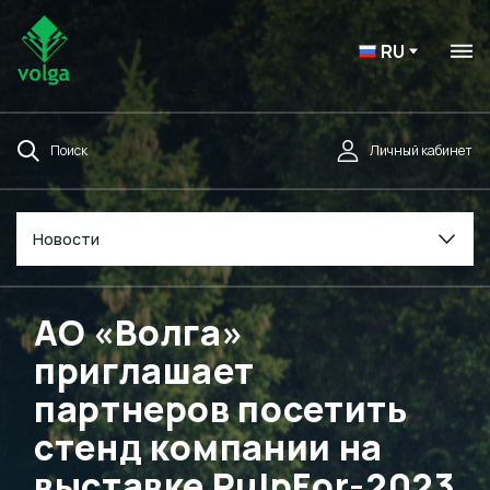
RU
Поиск
Личный кабинет
Новости
АО «Волга»
приглашает
партнеров посетить
стенд компании на
выставке PulpFor-2023