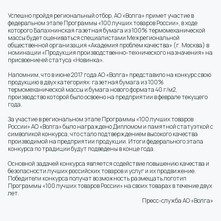
Успешно пройдя региональный отбор, АО «Волга» примет участие в
федеральном этапе Программы «100 лучших товаров России», в ходе
которого Балахнинская газетная бумага из 100% термомеханической
массы будет оцениваться специалистами Межрегиональной
общественной организация «Академия проблем качества» (г. Москва) в
номинации «Продукция производственно-технического назначения» на
присвоение ей статуса «Новинка».
Напомним, что в июне 2017 года АО «Волга» представило на конкурс свою
продукцию в двух категориях: газетная бумага из 100%
термомеханической массы и бумага нового формата 40 г/м2,
производство которой было освоено на предприятии в феврале текущего
года.
За участие в региональном этапе Программы «100 лучших товаров
России» АО «Волга» было награждено Дипломом и памятной статуэткой с
символикой конкурса, что стало подтверждением высокого качества
производимой на предприятии продукции. Итоги федерального этапа
конкурса по традиции будут подведены в конце года.
Основной задачей конкурса является содействие повышению качества и
безопасности лучших российских товаров и услуг и их продвижение.
Победители конкурса получат возможность размещать логотип
Программы «100 лучших товаров России» на своих товарах в течение двух
лет.
Пресс-служба АО «Волга»