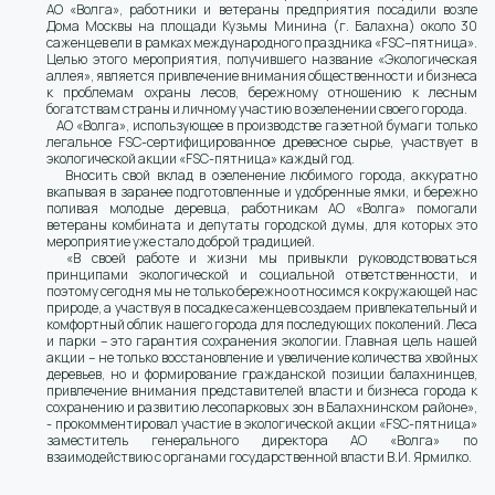
АО «Волга», работники и ветераны предприятия посадили возле
Дома Москвы на площади Кузьмы Минина (г. Балахна) около 30
саженцев ели в рамках международного праздника «FSC–пятница».
Целью этого мероприятия, получившего название «Экологическая
аллея», является привлечение внимания общественности и бизнеса
к проблемам охраны лесов, бережному отношению к лесным
богатствам страны и личному участию в озеленении своего города.
АО «Волга», использующее в производстве газетной бумаги только
легальное FSC-сертифицированное древесное сырье, участвует в
экологической акции «FSC-пятница» каждый год.
Вносить свой вклад в озеленение любимого города, аккуратно
вкапывая в заранее подготовленные и удобренные ямки, и бережно
поливая молодые деревца, работникам АО «Волга» помогали
ветераны комбината и депутаты городской думы, для которых это
мероприятие уже стало доброй традицией.
«В своей работе и жизни мы привыкли руководствоваться
принципами экологической и социальной ответственности, и
поэтому сегодня мы не только бережно относимся к окружающей нас
природе, а участвуя в посадке саженцев создаем привлекательный и
комфортный облик нашего города для последующих поколений. Леса
и парки – это гарантия сохранения экологии. Главная цель нашей
акции – не только восстановление и увеличение количества хвойных
деревьев, но и формирование гражданской позиции балахнинцев,
привлечение внимания представителей власти и бизнеса города к
сохранению и развитию лесопарковых зон в Балахнинском районе»,
- прокомментировал участие в экологической акции «FSC-пятница»
заместитель генерального директора АО «Волга» по
взаимодействию с органами государственной власти В.И. Ярмилко.