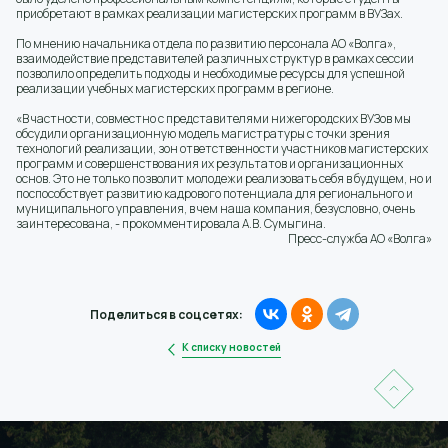
приобретают в рамках реализации магистерских программ в ВУЗах.
По мнению начальника отдела по развитию персонала АО «Волга»,
взаимодействие представителей различных структур в рамках сессии
позволило определить подходы и необходимые ресурсы для успешной
реализации учебных магистерских программ в регионе.
«В частности, совместно с представителями нижегородских ВУЗов мы
обсудили организационную модель магистратуры с точки зрения
технологий реализации, зон ответственности участников магистерских
программ и совершенствования их результатов и организационных
основ. Это не только позволит молодежи реализовать себя в будущем, но и
поспособствует развитию кадрового потенциала для регионального и
муниципального управления, в чем наша компания, безусловно, очень
заинтересована, - прокомментировала А.В. Сумыгина.
Пресс-служба АО «Волга»
Поделиться в соцсетях:
К списку новостей