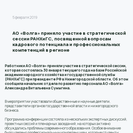
5 февраля 2019
АО «Волга» приняло участие в стратегической
сессии РАНХиГС, посвященной вопросам
кадрового потенциала и профессиональных
компетенций в регионе
Работники АО «Волга» приняли участие в стратегической сессии,
которая состоялась 30 января текущего года на базе Российской
академии народного хозяйства и государственной службы
(РАНХиГС) при президенте РФ в Нижегородской области. Об этом
сообщила начальник отдела по развитию персонала АО «Волга»
Александра Витальевна Сумыгина.
В мероприятии участвовали общественные и научные деятели,
представители органов государственной власти и нижегородского
бизнеса.
Программа конференции состояла из нескольких экспертных дискуссий,
проектных сессий и пленарных заседаний, на которых активно
обсуждались проблемы современного образования. Особое внимание
было уделено профессиональным компетенциям, которые студенты