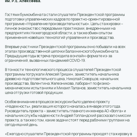
им. Р.Е. Алексеева.
Гостями бумкомбината стали слушатели Президентской программы
подготовки управленческих кадров по проектно-ориентированной
программе «Управление производительностью». Цель стажировки –
личное знакомство с передовыми практиками, внедренными на
предприятиях Нижегородской области, а также обмен опытом
применения новейших технологий управления и производства.
Впервые участники Президентской программы очно побывали на всех
этапах производственной цепочки Балахнинского бумкомбината.
Предыдущие годы встреча проходила в онлайн-формате из-за
ограничений, вызванных пандемией COVID-19.
В тонкости технологического процесса слушателей Президентской
программы погружали Алексей Гришин, заместитель начальника
древесно-подготовительного цеха, Николай Скворцов, начальник
производства, Валентина Железникова, лаборант по физико-
механическим испытаниям и Михаил Таланов, заместитель начальника
цеха отгрузки готовой продукции.
Особое внимание в процессе экскурсии было уделено проекту
«Надежность», реализация которого началась в январе этого года.
Руководитель проекта – заместитель главного инженера АО «Волга» и
начальник службы надежности Андрей Голландский рассказал о миссии
проекта, а также о том, какие задачи стоят перед рабочими группами на
сегодняшний день.
«Ежегодно слушатели Президентской программы проходят стажировку в