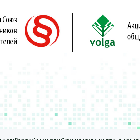
 членом Русско-Азиатского Союза промышленников и предп