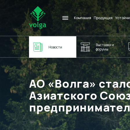
Компания
Продукция
Устойчи
Выставки и
Новости
форумы
АО «Волга» стал
Азиатского Сою
предпринимате