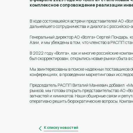
комплексное сопровождение реализации инве
В ходе состоявшейся встречи представителей АО «В
дальнейшего сотрудничества и диалога с российско-
Генеральный директор АО «Волга» Сергей Пондарь, к
Азии, и мы убеждены в том, что членство в РАСПП с
В 2022 году «Волга», как и многие российские компа
был скорректирован, открылись новые рынки сбыта в 
Мы заинтересованы в поиске надежных поставщиков об
конференциях, в проведении маркетинговых исследов
Председатель РАСПП Виталий Манкевич добавил: «Мы 
рынков, мы готовы открыть представительство АО «Во
запчастей и химикатов. Наши обширные связи и репу
оперативно решить бюрократические вопросы. Компани
К списку новостей