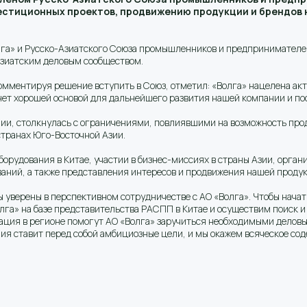
стиционных проектов, продвижению продукции и брендов н
олга» и Русско-Азиатского Союза промышленников и предпринимателе
азиатским деловым сообществом.
омментируя решение вступить в Союз, отметил: «Волга» нацелена ак
танет хорошей основой для дальнейшего развития нашей компании и п
нии, столкнулась с ограничениями, повлиявшими на возможность прод
странах Юго-Восточной Азии.
орудования в Китае, участии в бизнес-миссиях в страны Азии, органи
аний, а также представления интересов и продвижения нашей продук
уверены в перспективном сотрудничестве с АО «Волга». Чтобы начат
лга» на базе представительства РАСПП в Китае и осуществим поиск 
тация в регионе помогут АО «Волга» заручиться необходимыми делов
я ставит перед собой амбициозные цели, и мы окажем всяческое соде