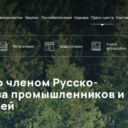
вое развитие
Закупки
Лесообеспечение
Карьера
Пресс-центр
Конта
Книга -
Фотогалерея
Видеогалерея
фотоальбом
о членом Русско-
за промышленников и
лей