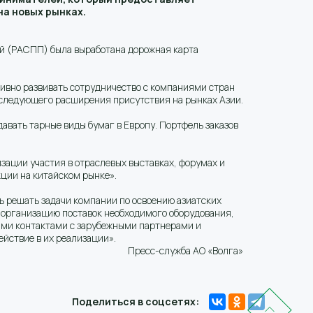
а новых рынках.
й (РАСПП) была выработана дорожная карта
тивно развивать сотрудничество с компаниями стран
оследующего расширения присутствия на рынках Азии.
авать тарные виды бумаг в Европу. Портфель заказов
зации участия в отраслевых выставках, форумах и
ции на китайском рынке».
ь решать задачи компании по освоению азиатских
и организацию поставок необходимого оборудования,
ыми контактами с зарубежными партнерами и
йствие в их реализации».
Пресс-служба АО «Волга»
Поделиться в соцсетях: