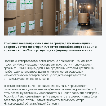
Компания заняла призовые места сразу в двух номинациях -
второе место в категории «Ответственный экспортер ESG» и
третье место «Экспортер года в сфере промышленности».
Премия «Экспортер года» организована в рамках национального
проекта «Международная кооперация и экспорт» и присуждается
организациям и индивидуальным предпринимателям, достигшим
наибольших успехов в осуществлении экспорта несырьевых
неэнергетических товаров, работ, услуг, а также результатов
интеллектуальной деятельности.
«Несмотря на санкционное давление, компании продолжают
развиваться, находить новых зарубежных партнеров, рынки сбыта. В
этом посильную помощь им оказывают наш Центр развития экспорта и
Российский экспортный центр. Мы видим, что эта совместная работа
дает свои результаты», - отметил заместитель губернатора
Нижегородской области Андрей Саносян.