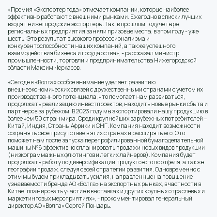
«Премия «Экспортер года» отмечает компании, которые наиболее
эффективно работают с внешними рынками. Ежегодно в списки лучших
входят нижегородские экспортеры. Так, в прошлом году четыре
региональных предприятия заняли призовые места, в этом году - уже
шесть. Это результат высокого профессионализма и
конкурентоспособности наших компаний, а также успешного
взаимодействия бизнеса и государства», - рассказал министр
промышленности, торговли и предпринимательства Нижегородской
области Максим Черкасов.
«Сегодня «Волга» особое внимание уделяет развитию
внешнеэкономических связей с дружественными странами с учетом их
производственного потенциала, что помогает нам развиваться,
продолжать реализацию инвестпроектов, находить новые рынки сбыта и
партнеров за рубежом. В 2023 году мы экспортировали нашу продукцию в
более чем 50 стран мира. Среди крупнейших зарубежных потребителей –
Китай, Индия, Страны Африки и СНГ. Компания находит возможности
сохранять свое присутствие в этих странах и расширять его. Это
поможет нам после запуска перепрофилированной бумагоделательной
машины №6 эффективно спланировать продажи новых видов продукции
(низкограммажных флютингов и легких лайнеров). Компания будет
продолжать работу по диверсификации продуктового портфеля, а также
географии продаж, следуя своей стратегии развития. Одновременно с
этим мы будем прикладывать усилия, направленные на повышение
узнаваемости бренда АО «Волга» на экспортных рынках, в частности в
Китае, планировать участие в выставках и других крупных отраслевых и
маркетинговых мероприятиях», - прокомментировал генеральный
директор АО «Волга» Сергей Пондарь.