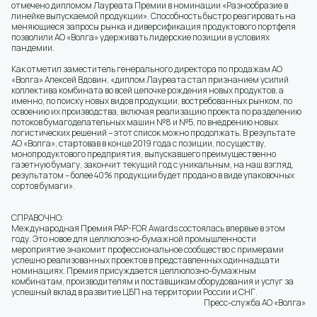
отмечено дипломом Лауреата Премии в номинации «Разнообразие в
линейке выпускаемой продукции». Способность быстро реагировать на
меняющиеся запросы рынка и диверсификация продуктового портфеля
позволили АО «Волга» удерживать лидерские позиции в условиях
пандемии.
Как отметил заместитель генерального директора по продажам АО
«Волга» Алексей Вдовин, «диплом Лауреата стал признанием усилий
коллектива комбината во всей цепочке рождения новых продуктов, а
именно, по поиску новых видов продукции, востребованных рынком, по
освоению их производства, включая реализацию проекта по разделению
потоков бумагоделательных машин №8 и №5, по внедрению новых
логистических решений – этот список можно продолжать. В результате
АО «Волга», стартовав в конце 2019 года с позиции, по существу,
монопродуктового предприятия, выпускавшего преимущественно
газетную бумагу, закончит текущий год с уникальным, на наш взгляд,
результатом – более 40% продукции будет продано в виде упаковочных
сортов бумаги».
СПРАВОЧНО:
Международная Премия PAP-FOR Awards состоялась впервые в этом
году. Это новое для целлюлозно-бумажной промышленности
мероприятие знакомит профессиональное сообщество с примерами
успешно реализованных проектов в представленных одиннадцати
номинациях. Премия присуждается целлюлозно-бумажным
комбинатам, производителям и поставщикам оборудования и услуг за
успешный вклад в развитие ЦБП на территории России и СНГ.
Пресс-служба АО «Волга»