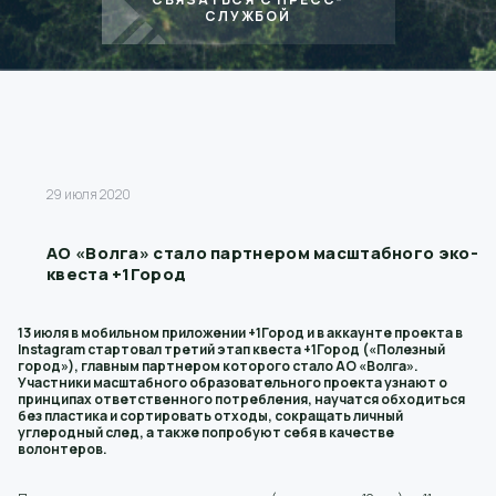
СЛУЖБОЙ
29 июля 2020
АО «Волга» стало партнером масштабного эко-
квеста +1Город
13 июля в мобильном приложении +1Город и в аккаунте проекта в
Instagram стартовал третий этап квеста +1Город («Полезный
город»), главным партнером которого стало АО «Волга».
Участники масштабного образовательного проекта узнают о
принципах ответственного потребления, научатся обходиться
без пластика и сортировать отходы, сокращать личный
углеродный след, а также попробуют себя в качестве
волонтеров.