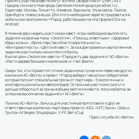
Принять участие в квесте могут жители (возрастом от 12 лет) из 11
городов: Нижнего Новгорода (включая Нижегородскую область),
Саратова, Москвы, Тольятти, Ижевска, Барнаула, Ульяновска, Томска,
Оренбурга, Новокузнецка. Для этого необходимо зарегистрироваться в
мобильном приложении +1Город, работающем на платформе iOS и на
Android.
В течение двух недель участникам квест-игры необходимо выполнять
задания на разные темы: «Экология», «Помощь животным», «Здоровый
образ жизни», «Волонтерство и благотворительность»,
«Финграмотность», «Детский квест». За каждое правильно выполненное
задание участникам начисляются баллы.
В категории «Экология» квеста +1Город есть два задания от АО «Волга»:
«Расти дерево большое и маленькое» и «Час Земли».
Среди тех, кто справится с этими заданиями лучше и интереснее других,
компания АО «Волга» и проект +1Город выберут несколько победителей,
которые получат специальные призы от партнера – 5 экологичных и
многофункциональных велосипедов. Остальные участники смогут и
дальше побороться за призы в общем рейтинге квеста, получив баллы за
успешное выполнение заданий от АО «Волга».
Помимо АО «Волга», бонусы для участников приготовили и другие
ответственные компании-партнеры проекта: IKEA, «МТС Банк», Globus,
Группа «М.Видео-Эльдорадо», X-Fit, BerryCup.
Пресс-служба АО «Волга»