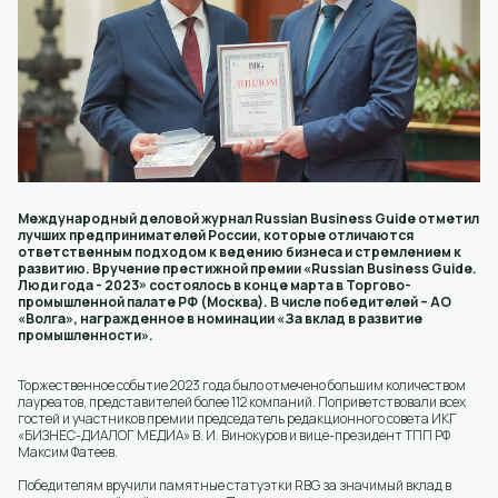
Международный деловой журнал Russian Business Guide отметил
лучших предпринимателей России, которые отличаются
ответственным подходом к ведению бизнеса и стремлением к
развитию. Вручение престижной премии «Russian Business Guide.
Люди года - 2023» состоялось в конце марта в Торгово-
промышленной палате РФ (Москва). В числе победителей – АО
«Волга», награжденное в номинации «За вклад в развитие
промышленности».
Торжественное событие 2023 года было отмечено большим количеством
лауреатов, представителей более 112 компаний. Поприветствовали всех
гостей и участников премии председатель редакционного совета ИКГ
«БИЗНЕС-ДИАЛОГ МЕДИА» В. И. Винокуров и вице-президент ТПП РФ
Максим Фатеев.
Победителям вручили памятные статуэтки RBG за значимый вклад в