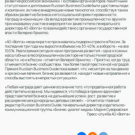
развитие российской экономики. По словам организаторов, памятными
статуэтками и дипломами Russian Business Guide были удостоены люди
и компании, активно внедряющие новые технологии, способствуя таким
образом развитию бизнеса и его социальной ориентированности.
Награду в номинации «За вклад в развитие промышленности» вручили
принимавшему участие в мероприятии заместителю генерального
директора АО «Волга» по взаимодействию с органами государственной
власти Валерию Ярмилко.
«АО «Волга» неоднократно признавалось лидером отрасли в России. За
последние три года мы выросли в объемах на 30-40%, а в обороте – на все
100%. Реализуемая сегодня нами программа развития – одна из самых
масштабных в лесопромышленном секторе не только Нижегородской
области, но и в России – отметил Валерий Ярмилко. – Приятно, когда труд
отмечается бизнес-сообществом, тем более такой престижной наградой.
Премия Russian Business Guide показывает, что, несмотря на пандемию
и кризисные явления, бизнес развивается, находит новые направления и
способы выстоять в непростых ситуациях».
«Любая награда дает ценное осознание того, что проделанная работа
действительно важна. Мы надеемся, что победа в премии вдохновит
представителей бизнеса на дальнейшие успехи, рост, развитие и
расширение международных деловых связей», – отметила главный
редактор Russian Business Guide, генеральный директор издательско-
коммуникационной группы «Бизнес-диалог медиа» Мария Суворовская.
Пресс-служба АО «Волга»