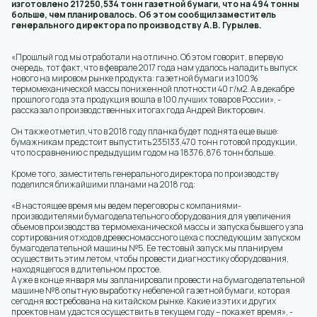
изготовлено 217250,534 тонн газетной бумаги, что на 494 тонны
больше, чем планировалось. Об этом сообщил заместитель
генерального директора по производству А.В. Гурылев.
«Прошлый год мы отработали на отлично. Об этом говорит, в первую
очередь, тот факт, что в феврале 2017 года нам удалось наладить выпуск
нового на мировом рынке продукта: газетной бумаги из 100%
термомеханической массы пониженной плотности 40 г/м2. А в декабре
прошлого года эта продукция вошла в 100 лучших товаров России», -
рассказал о производственных итогах года Андрей Викторович.
Он также отметил, что в 2018 году планка будет поднята еще выше:
бумажникам предстоит выпустить 235133,470 тонн готовой продукции,
что по сравнению с предыдущим годом на 18376,876 тонн больше.
Кроме того, заместитель генерального директора по производству
поделился ближайшими планами на 2018 год:
«В настоящее время мы ведем переговоры с компаниями-
производителями бумагоделательного оборудования для увеличения
объемов производства термомеханической массы и запуска бывшего узла
сортирования отходов древесномассного цеха с последующим запуском
бумагоделательной машины №5. Ее тестовый запуск мы планируем
осуществить этим летом, чтобы провести диагностику оборудования,
находящегося в длительном простое.
А уже в конце января мы запланировали провести на бумагоделательной
машине №8 опытную выработку небеленой газетной бумаги, которая
сегодня востребована на китайском рынке. Какие из этих и других
проектов нам удастся осуществить в текущем году – покажет время», -