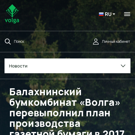
RU
Поиск
Личный кабинет
Новости
Балахнинский
бумкомбинат «Волга»
перевыполнил план
производства
газетной бумаги в 2017