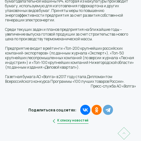
бумагоделательной машины №4, которая из макулатуры производит
бумагу, используемую для изготовления гофрокартона и других
упаковочных видов бумаг. Приняты меры по повышению
энергоэффективности предприятия за счет развития собственной
генерации электроэнергии.
Среди текущих задач и планов предприятия на ближайшие годы –
увеличение выпуска готовой продукции за счет строительства нового
цеха по производству термомеханической массы.
Предприятие входит в рейтинги «Топ-200 крупнейших российских
компаний-экспортеров» (по данным журнала «Эксперт»), «Топ-50
крупнейших лесопромышленных компаний (по версии журнала «Лесная
индустрия») и «Топ-100 крупнейших компаний Нижегородской области»
(по данным издания «Деловой квартал»).
Газетная бумага АО «Волга» в 2017 году стала Дипломантом
Всероссийского конкурса Программы «100 лучших товаров России».
Пресс-служба АО «Волга»
Поделиться в соцсетях:
К списку новостей