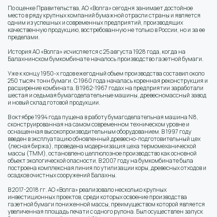
По оценке Правительства, АО «Волга» сегодня занимает достойное
место в ряду крупных компаний бумажной отрасли страны и является
одним из успешных и современных предприятий, производящих
качественную продукцию, востребованную не только в России, но и за ее
пределами.
История АО «Волга» исчисляется с 25 августа 1928 года, когда на
Балахнинском бумкомбинате началось производство газетной бумаги.
Уже к концу 1950-х годов ежегодный объем производства составил около
250 тысяч тонн бумаги. С 1960 года началась коренная реконструкция и
расширение комбината. В 1962-1967 годах на предприятии заработали
шестая и седьмая бумагоделательные машины, древесномассный завод
и новый склад готовой продукции.
В октябре 1994 года пущена в работу бумагоделательная машина N8,
сконструированная на самом современном техническом уровне и
оснащенная высокопроизводительным оборудованием. В 1997 году
введен в эксплуатацию обновленный древесно-подготовительный цех
(лесная биржа), проведена модернизация цеха термомеханической
массы (ТММ), остановлено целлюлозное производство как основной
объект экологической опасности. В 2007 году на бумкомбинате была
построена комплексная линия по утилизации коры, древесных отходов и
осадков очистных сооружений Балахны.
В 2017-2018 гг. АО «Волга» реализовало несколько крупных
инвестиционных проектов, среди которых освоение производства
газетной бумаги пониженной массы, преимуществом которой является
увеличенная площадь печати с одного рулона. Был осуществлен запуск