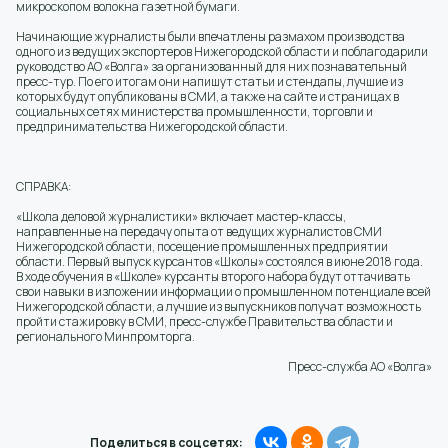
микроскопом волокна газетной бумаги.
Начинающие журналисты были впечатлены размахом производства
одного из ведущих экспортеров Нижегородской области и поблагодарили
руководство АО «Волга» за организованный для них познавательный
пресс-тур. По его итогам они напишут статьи и стендапы, лучшие из
которых будут опубликованы в СМИ, а также на сайте и страницах в
социальных сетях министерства промышленности, торговли и
предпринимательства Нижегородской области.
СПРАВКА:
«Школа деловой журналистики» включает мастер-классы,
направленные на передачу опыта от ведущих журналистов СМИ
Нижегородской области, посещение промышленных предприятии
области. Первый выпуск курсантов «Школы» состоялся в июне 2018 года.
В ходе обучения в «Школе» курсанты второго набора будут оттачивать
свои навыки в изложении информации о промышленном потенциале всей
Нижегородской области, а лучшие из выпускников получат возможность
пройти стажировку в СМИ, пресс-службе Правительства области и
регионального Минпромторга.
Пресс-служба АО «Волга»
Поделиться в соцсетях: