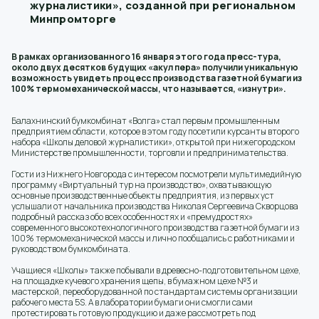
журналистики», созданной при региональном
Минпромторге
В рамках организованного 16 января этого года пресс-тура,
около двух десятков будущих «акул пера» получили уникальную
возможность увидеть процесс производства газетной бумаги из
100% термомеханической массы, что называется, «изнутри».
Балахнинский бумкомбинат «Волга» стал первым промышленным
предприятием области, которое в этом году посетили курсанты второго
набора «Школы деловой журналистики», открытой при нижегородском
Министерстве промышленности, торговли и предпринимательства.
Гости из Нижнего Новгорода с интересом посмотрели мультимедийную
программу «Виртуальный тур на производство», охватывающую
основные производственные объекты предприятия, из первых уст
услышали от начальника производства Николая Сергеевича Скворцова
подробный рассказ обо всех особенностях и «премудростях»
современного высокотехнологичного производства газетной бумаги из
100% термомеханической массы и лично пообщались с работниками и
руководством бумкомбината.
Учащиеся «Школы» также побывали в древесно-подготовительном цехе,
на площадке кучевого хранения щепы, в бумажном цехе №3 и
мастерской, переоборудованной по стандартам системы организации
рабочего места 5S. А в лаборатории бумаги они смогли сами
протестировать готовую продукцию и даже рассмотреть под