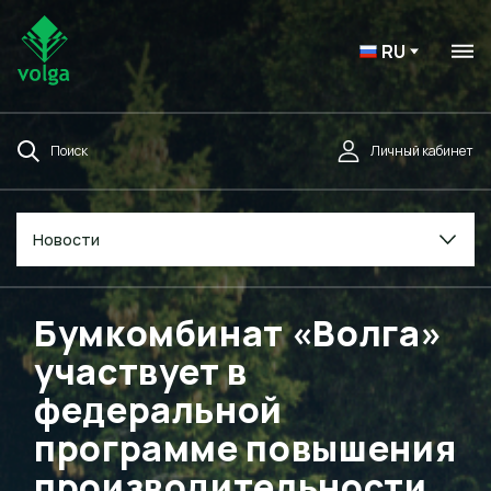
RU
Поиск
Личный кабинет
Новости
Бумкомбинат «Волга»
участвует в
федеральной
программе повышения
производительности