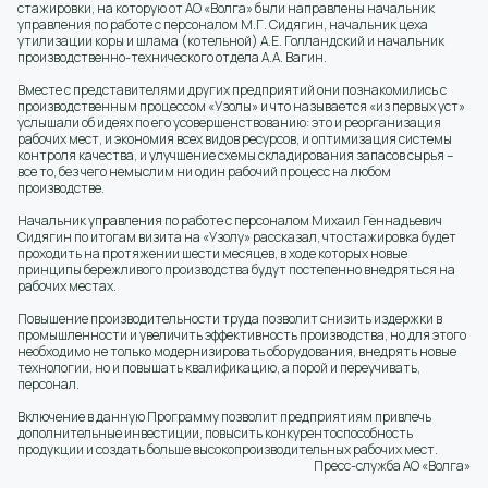
стажировки, на которую от АО «Волга» были направлены начальник
управления по работе с персоналом М.Г. Сидягин, начальник цеха
утилизации коры и шлама (котельной) А.Е. Голландский и начальник
производственно-технического отдела А.А. Вагин.
Вместе с представителями других предприятий они познакомились с
производственным процессом «Узолы» и что называется «из первых уст»
услышали об идеях по его усовершенствованию: это и реорганизация
рабочих мест, и экономия всех видов ресурсов, и оптимизация системы
контроля качества, и улучшение схемы складирования запасов сырья –
все то, без чего немыслим ни один рабочий процесс на любом
производстве.
Начальник управления по работе с персоналом Михаил Геннадьевич
Сидягин по итогам визита на «Узолу» рассказал, что стажировка будет
проходить на протяжении шести месяцев, в ходе которых новые
принципы бережливого производства будут постепенно внедряться на
рабочих местах.
Повышение производительности труда позволит снизить издержки в
промышленности и увеличить эффективность производства, но для этого
необходимо не только модернизировать оборудования, внедрять новые
технологии, но и повышать квалификацию, а порой и переучивать,
персонал.
Включение в данную Программу позволит предприятиям привлечь
дополнительные инвестиции, повысить конкурентоспособность
продукции и создать больше высокопроизводительных рабочих мест.
Пресс-служба АО «Волга»