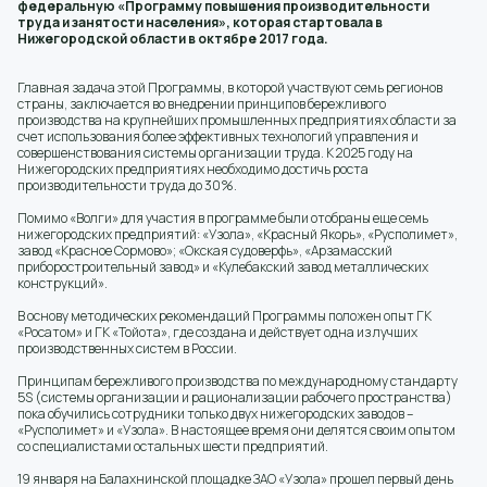
федеральную «Программу повышения производительности
труда и занятости населения», которая стартовала в
Нижегородской области в октябре 2017 года.
Главная задача этой Программы, в которой участвуют семь регионов
страны, заключается во внедрении принципов бережливого
производства на крупнейших промышленных предприятиях области за
счет использования более эффективных технологий управления и
совершенствования системы организации труда. К 2025 году на
Нижегородских предприятиях необходимо достичь роста
производительности труда до 30%.
Помимо «Волги» для участия в программе были отобраны еще семь
нижегородских предприятий: «Узола», «Красный Якорь», «Русполимет»,
завод «Красное Сормово»; «Окская судоверфь», «Арзамасский
приборостроительный завод» и «Кулебакский завод металлических
конструкций».
В основу методических рекомендаций Программы положен опыт ГК
«Росатом» и ГК «Тойота», где создана и действует одна из лучших
производственных систем в России.
Принципам бережливого производства по международному стандарту
5S (системы организации и рационализации рабочего пространства)
пока обучились сотрудники только двух нижегородских заводов –
«Русполимет» и «Узола». В настоящее время они делятся своим опытом
со специалистами остальных шести предприятий.
19 января на Балахнинской площадке ЗАО «Узола» прошел первый день