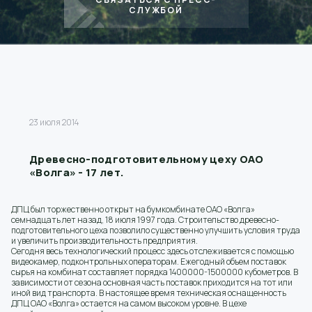
СЛУЖБОЙ
23 июля 2014
Древесно-подготовительному цеху ОАО
«Волга» - 17 лет.
ДПЦ был торжественно открыт на бумкомбинате ОАО «Волга»
семнадцать лет назад, 18 июля 1997 года. Строительство древесно-
подготовительного цеха позволило существенно улучшить условия труда
и увеличить производительность предприятия.
Сегодня весь технологический процесс здесь отслеживается с помощью
видеокамер, подконтрольных операторам. Ежегодный объем поставок
сырья на комбинат составляет порядка 1400000-1500000 кубометров. В
зависимости от сезона основная часть поставок приходится на тот или
иной вид транспорта. В настоящее время техническая оснащенность
ДПЦ ОАО «Волга» остается на самом высоком уровне. В цехе