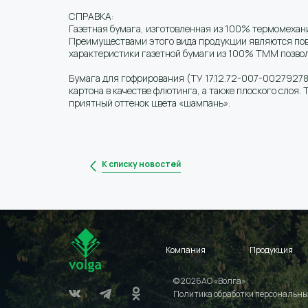
СПРАВКА:
Газетная бумага, изготовленная из 100% термомехан
Преимуществами этого вида продукции являются повы
характеристики газетной бумаги из 100% ТММ позвол
Бумага для гофрирования (ТУ 17.12.72-007-00279278
картона в качестве флютинга, а также плоского слоя.
приятный оттенок цвета «шампань».
К списку новостей
Компания
Продукция
© 2026АО «Волга»
Политика обработки персональны