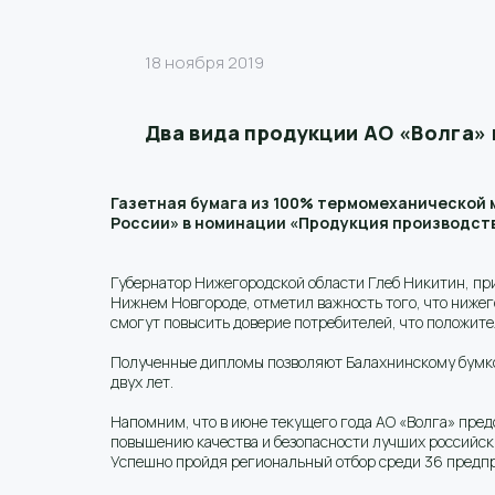
18 ноября 2019
Два вида продукции АО «Волга» 
Газетная бумага из 100% термомеханической 
России» в номинации «Продукция производст
Губернатор Нижегородской области Глеб Никитин, при
Нижнем Новгороде, отметил важность того, что нижег
смогут повысить доверие потребителей, что положител
Полученные дипломы позволяют Балахнинскому бумко
двух лет.
Напомним, что в июне текущего года АО «Волга» пред
повышению качества и безопасности лучших российски
Успешно пройдя региональный отбор среди 36 предпр