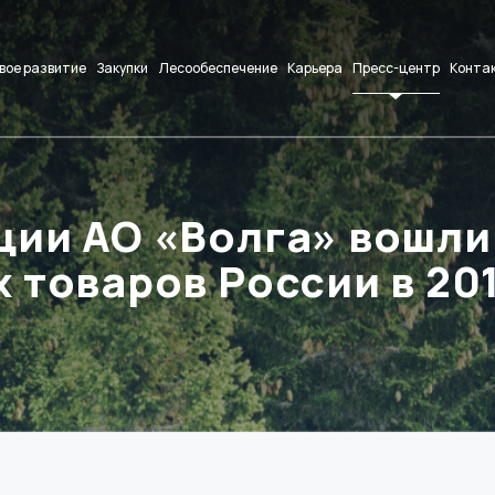
вое развитие
Закупки
Лесообеспечение
Карьера
Пресс-центр
Конта
ции АО «Волга» вошли
 товаров России в 20