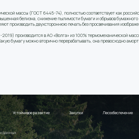
ической массы (ГОСТ 6445-74), полностью соответствует как россий
шенная белизна, снижение пылимости бумаги и обрывов бумажного п
яют производить двухстороннюю печать без просвечивания изображе
-2019) производится в АО «Волга» из 100% термомеханической массы
 Такую бумагу можно вторично перерабатывать, она превосходно амор
Устойчивое развитие
Закупки
Лесообеспечение
х данных