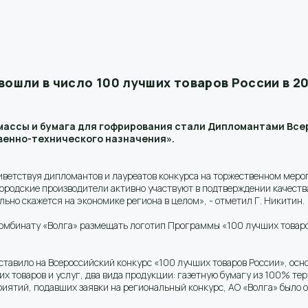
вошли в число 100 лучших товаров России в 20
массы и бумага для гофрирования стали Дипломантами Все
венно-технического назначения».
ветствуя дипломантов и лауреатов конкурса на торжественном мероп
ородские производители активно участвуют в подтверждении качеств
ьно скажется на экономике региона в целом», - отметил Г. Никитин.
мбинату «Волга» размещать логотип Программы «100 лучших товаров
ставило на Всероссийский конкурс «100 лучших товаров России», осн
х товаров и услуг, два вида продукции: газетную бумагу из 100% т
иятий, подавших заявки на региональный конкурс, АО «Волга» было 