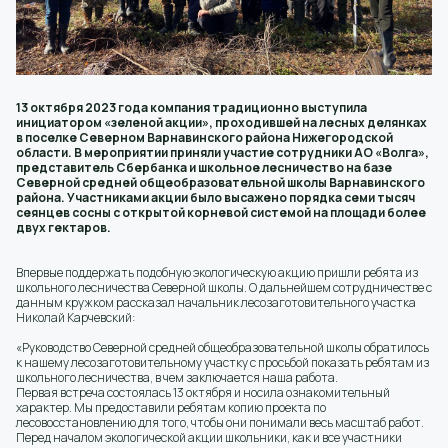
13 октября 2023 года компания традиционно выступила
инициатором «зеленой акции», проходившей на лесных делянках
в поселке Северном Варнавинского района Нижегородской
области. В мероприятии приняли участие сотрудники АО «Волга»,
представитель Сбербанка и школьное лесничество на базе
Северной средней общеобразовательной школы Варнавинского
района. Участниками акции было высажено порядка семи тысяч
сеянцев сосны с открытой корневой системой на площади более
двух гектаров.
Впервые поддержать подобную экологическую акцию пришли ребята из
школьного лесничества Северной школы. О дальнейшем сотрудничестве с
данным кружком рассказал начальник лесозаготовительного участка
Николай Карчевский:
«Руководство Северной средней общеобразовательной школы обратилось
к нашему лесозаготовительному участку с просьбой показать ребятам из
школьного лесничества, в чем заключается наша работа.
Первая встреча состоялась 13 октября и носила ознакомительный
характер. Мы предоставили ребятам копию проекта по
лесовосстановлению для того, чтобы они понимали весь масштаб работ.
Перед началом экологической акции школьники, как и все участники