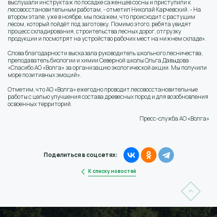
выслушали инструктаж по посадке саженцев сосны и приступили к
лесовосстановительным работам, - отметил Николай Карчевский. - На
втором этапе, уже в ноябре, мы покажем, что происходит с растущим
лесом, который пойдёт под заготовку. Помимо этого, ребята увидят
процесс складирования, строительства лесных дорог, отгрузку
продукции и посмотрят на устройство рабочих мест на нижнем складе».
Слова благодарности высказала руководитель школьного лесничества,
преподаватель биологии и химии Северной школы Ольга Давыдова:
«Спасибо АО «Волга» за организацию экологической акции. Мы получили
море позитивных эмоций».
Отметим, что АО «Волга» ежегодно проводит лесовосстановительные
работы с целью улучшения состава древесных пород и для возобновления
освоенных территорий.
Пресс-служба АО «Волга»
Поделиться в соцсетях:
К списку новостей