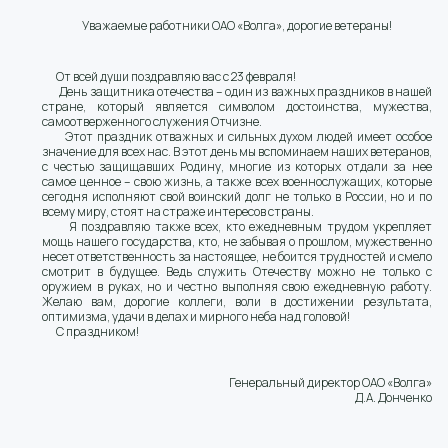
Уважаемые работники ОАО «Волга», дорогие ветераны!
От всей души поздравляю вас с 23 февраля!
День защитника отечества – один из важных праздников в нашей
стране, который является символом достоинства, мужества,
самоотверженного служения Отчизне.
Этот праздник отважных и сильных духом людей имеет особое
значение для всех нас. В этот день мы вспоминаем наших ветеранов,
с честью защищавших Родину, многие из которых отдали за нее
самое ценное – свою жизнь, а также всех военнослужащих, которые
сегодня исполняют свой воинский долг не только в России, но и по
всему миру, стоят на страже интересов страны.
Я поздравляю также всех, кто ежедневным трудом укрепляет
мощь нашего государства, кто, не забывая о прошлом, мужественно
несет ответственность за настоящее, не боится трудностей и смело
смотрит в будущее. Ведь служить Отечеству можно не только с
оружием в руках, но и честно выполняя свою ежедневную работу.
Желаю вам, дорогие коллеги, воли в достижении результата,
оптимизма, удачи в делах и мирного неба над головой!
С праздником!
Генеральный директор ОАО «Волга»
Д.А. Донченко