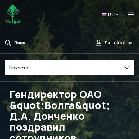
RU
Поиск
Личный кабинет
Новости
Гендиректор ОАО
&quot;Волга&quot;
Д.А. Донченко
поздравил
сотрудников