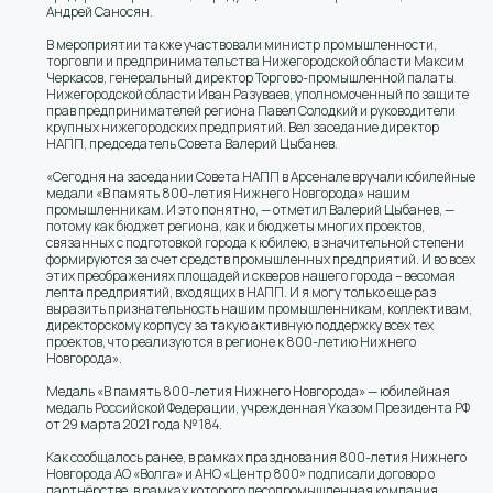
Андрей Саносян.
В мероприятии также участвовали министр промышленности,
торговли и предпринимательства Нижегородской области Максим
Черкасов, генеральный директор Торгово-промышленной палаты
Нижегородской области Иван Разуваев, уполномоченный по защите
прав предпринимателей региона Павел Солодкий и руководители
крупных нижегородских предприятий. Вел заседание директор
НАПП, председатель Совета Валерий Цыбанев.
«Сегодня на заседании Совета НАПП в Арсенале вручали юбилейные
медали «В память 800-летия Нижнего Новгорода» нашим
промышленникам. И это понятно, — отметил Валерий Цыбанев, —
потому как бюджет региона, как и бюджеты многих проектов,
связанных с подготовкой города к юбилею, в значительной степени
формируются за счет средств промышленных предприятий. И во всех
этих преображениях площадей и скверов нашего города – весомая
лепта предприятий, входящих в НАПП. И я могу только еще раз
выразить признательность нашим промышленникам, коллективам,
директорскому корпусу за такую активную поддержку всех тех
проектов, что реализуются в регионе к 800-летию Нижнего
Новгорода».
Медаль «В память 800-летия Нижнего Новгорода» — юбилейная
медаль Российской Федерации, учрежденная Указом Президента РФ
от 29 марта 2021 года № 184.
Как сообщалось ранее, в рамках празднования 800-летия Нижнего
Новгорода АО «Волга» и АНО «Центр 800» подписали договор о
партнёрстве, в рамках которого лесопромышленная компания