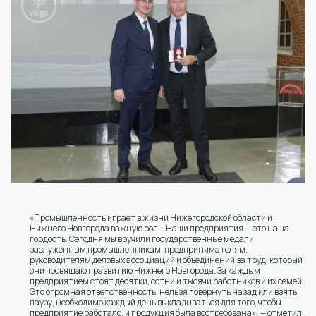
«Промышленность играет в жизни Нижегородской области и
Нижнего Новгорода важную роль. Наши предприятия — это наша
гордость. Сегодня мы вручили государственные медали
заслуженным промышленникам, предпринимателям,
руководителям деловых ассоциаций и объединений за труд, который
они посвящают развитию Нижнего Новгорода. За каждым
предприятием стоят десятки, сотни и тысячи работников и их семей.
Это огромная ответственность, нельзя повернуть назад или взять
паузу, необходимо каждый день выкладываться для того, чтобы
предприятие работало, и продукция была востребована», — отметил