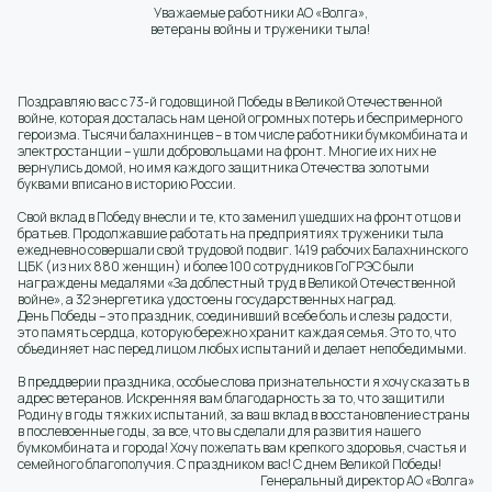
Уважаемые работники АО «Волга»,
ветераны войны и труженики тыла!
Поздравляю вас с 73-й годовщиной Победы в Великой Отечественной
войне, которая досталась нам ценой огромных потерь и беспримерного
героизма. Тысячи балахнинцев – в том числе работники бумкомбината и
электростанции – ушли добровольцами на фронт. Многие их них не
вернулись домой, но имя каждого защитника Отечества золотыми
буквами вписано в историю России.
Свой вклад в Победу внесли и те, кто заменил ушедших на фронт отцов и
братьев. Продолжавшие работать на предприятиях труженики тыла
ежедневно совершали свой трудовой подвиг. 1419 рабочих Балахнинского
ЦБК (из них 880 женщин) и более 100 сотрудников ГоГРЭС были
награждены медалями «За доблестный труд в Великой Отечественной
войне», а 32 энергетика удостоены государственных наград.
День Победы – это праздник, соединивший в себе боль и слезы радости,
это память сердца, которую бережно хранит каждая семья. Это то, что
объединяет нас перед лицом любых испытаний и делает непобедимыми.
В преддверии праздника, особые слова признательности я хочу сказать в
адрес ветеранов. Искренняя вам благодарность за то, что защитили
Родину в годы тяжких испытаний, за ваш вклад в восстановление страны
в послевоенные годы, за все, что вы сделали для развития нашего
бумкомбината и города! Хочу пожелать вам крепкого здоровья, счастья и
семейного благополучия. С праздником вас! С днем Великой Победы!
Генеральный директор АО «Волга»