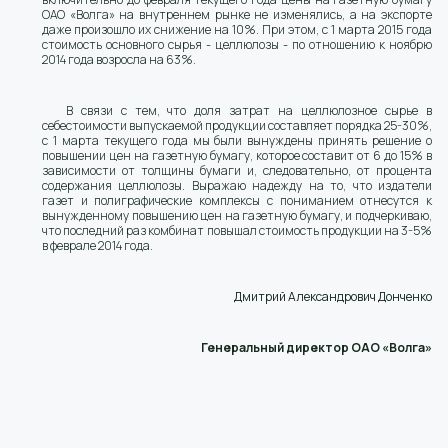
ОАО «Волга» на внутреннем рынке не изменялись, а на экспорте
даже произошло их снижение на 10%. При этом, с 1 марта 2015 года
стоимость основного сырья - целлюлозы - по отношению к ноябрю
2014 года возросла на 63%.
В связи с тем, что доля затрат на целлюлозное сырье в
себестоимости выпускаемой продукции составляет порядка 25-30%,
с 1 марта текущего года мы были вынуждены принять решение о
повышении цен на газетную бумагу, которое составит от 6 до 15% в
зависимости от толщины бумаги и, следовательно, от процента
содержания целлюлозы. Выражаю надежду на то, что издатели
газет и полиграфические комплексы с пониманием отнесутся к
вынужденному повышению цен на газетную бумагу, и подчеркиваю,
что последний раз комбинат повышал стоимость продукции на 3-5%
в феврале 2014 года.
Дмитрий Александрович Донченко
Генеральный директор ОАО «Волга»