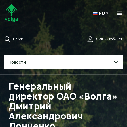
RU
Поиск
Личный кабинет
Новости
Генеральный
директор ОАО «Волга»
Дмитрий
Александрович
Донченко