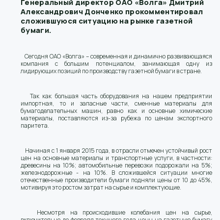
Генеральный директор ОАО «Волга» Дмитрий
Александрович Донченко прокомментировал
сложившуюся ситуацию на рынке газетной
бумаги.
Сегодня ОАО «Волга» – современная и динамично развивающаяся
компания с большим потенциалом, занимающая одну из
лидирующих позиций по производству газетной бумаги в стране.
Так как большая часть оборудования на нашем предприятии
импортная, то и запасные части, сменные материалы для
бумагоделательных машин, равно как и основные химические
материалы, поставляются из-за рубежа по ценам экспортного
паритета.
Начиная с 1 января 2015 года, в отрасли отмечен устойчивый рост
цен на основные материалы и транспортные услуги, в частности:
древесины на 10%; автомобильные перевозки подорожали на 5%;
железнодорожные - на 10%. В сложившейся ситуации многие
отечественные производители бумаги подняли цены от 10 до 45%,
мотивируя это ростом затрат на сырье и комплектующие.
Несмотря на происходившие колебания цен на сырье,
включительно до февраля текущего года цены на газетную бумагу