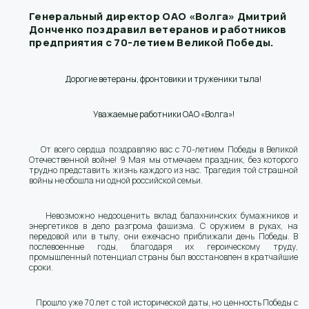
Генеральный директор ОАО «Волга» Дмитрий
Донченко поздравил ветеранов и работников
предприятия с 70-летием Великой Победы.
Дорогие ветераны, фронтовики и труженики тыла!
Уважаемые работники ОАО «Волга»!
От всего сердца поздравляю вас с 70-летием Победы в Великой
Отечественной войне! 9 Мая мы отмечаем праздник, без которого
трудно представить жизнь каждого из нас. Трагедия той страшной
войны не обошла ни одной российской семьи.
Невозможно недооценить вклад балахнинских бумажников и
энергетиков в дело разгрома фашизма. С оружием в руках, на
передовой или в тылу, они ежечасно приближали день Победы. В
послевоенные годы, благодаря их героическому труду,
промышленный потенциал страны был восстановлен в кратчайшие
сроки.
Прошло уже 70 лет с той исторической даты, но ценность Победы с