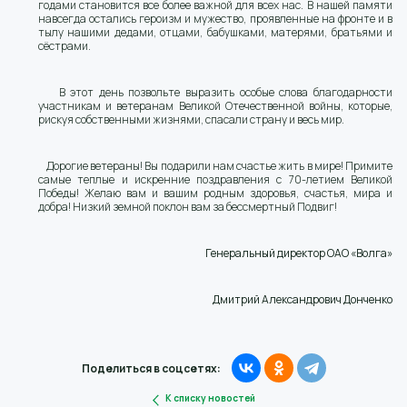
годами становится все более важной для всех нас. В нашей памяти
навсегда остались героизм и мужество, проявленные на фронте и в
тылу нашими дедами, отцами, бабушками, матерями, братьями и
сёстрами.
В этот день позвольте выразить особые слова благодарности
участникам и ветеранам Великой Отечественной войны, которые,
рискуя собственными жизнями, спасали страну и весь мир.
Дорогие ветераны! Вы подарили нам счастье жить в мире! Примите
самые теплые и искренние поздравления с 70-летием Великой
Победы! Желаю вам и вашим родным здоровья, счастья, мира и
добра! Низкий земной поклон вам за бессмертный Подвиг!
Генеральный директор ОАО «Волга»
Дмитрий Александрович Донченко
Поделиться в соцсетях:
К списку новостей