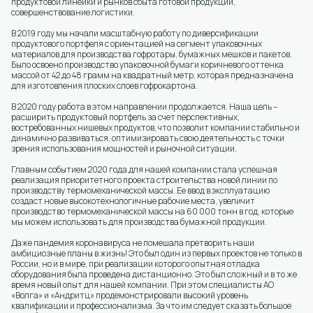
продуктовой линейки и рынков сбыта готовой продукции,
совершенствование логистики.
В 2019 году мы начали масштабную работу по диверсификации
продуктового портфеля с ориентацией на сегмент упаковочных
материалов для производства гофротары, бумажных мешков и пакетов.
Было освоено производство упаковочной бумаги коричневого оттенка
массой от 42 до 48 грамм на квадратный метр, которая предназначена
для изготовления плоских слоев гофрокартона.
В 2020 году работа в этом направлении продолжается. Наша цель –
расширить продуктовый портфель за счет перспективных,
востребованных нишевых продуктов, что позволит компании стабильно и
динамично развиваться, оптимизировать свою деятельность с точки
зрения использования мощностей и рыночной ситуации.
Главным событием 2020 года для нашей компании стала успешная
реализация приоритетного проекта строительства новой линии по
производству термомеханической массы. Ее ввод в эксплуатацию
создаст новые высокотехнологичные рабочие места, увеличит
производство термомеханической массы на 60 000 тонн в год, которые
мы можем использовать для производства бумажной продукции.
Даже пандемия коронавируса не помешала претворить наши
амбициозные планы в жизнь! Это был один из первых проектов не только в
России, но и в мире, при реализации которого опытная отладка
оборудования была проведена дистанционно. Это был сложный и в то же
время новый опыт для нашей компании. При этом специалисты АО
«Волга» и «Андритц» продемонстрировали высокий уровень
квалификации и профессионализма. За что им следует сказать большое