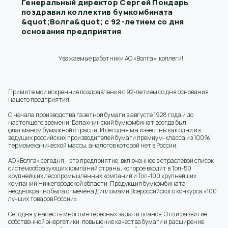
Генеральный директор Сергей Пондарь
поздравил коллектив бумкомбината
&quot;Волга&quot; с 92-летием со дня
основания предприятия
Уважаемые работники АО «Волга», коллеги!
Примите мои искренние поздравления с 92-летием со дня основания
нашего предприятия!
С начала производства газетной бумаги в августе 1928 года и до
настоящего времени, Балахнинский бумкомбинат всегда был
флагманом бумажной отрасли. И сегодня мы известны как одни из
ведущих российских производителей бумаги премиум-класса из 100%
термомеханической массы, аналогов которой нет в России.
АО «Волга» сегодня – это предприятие, включенное в отраслевой список
системообразующих компаний страны, которое входит в Топ-50
крупнейших лесопромышленных компаний и Топ-100 крупнейших
компаний Нижегородской области. Продукция бумкомбината
неоднократно была отмечена Дипломами Всероссийского конкурса «100
лучших товаров России».
Сегодня у нас есть много интересных задач и планов. Это и развитие
собственной энергетики, повышение качества бумаги и расширение