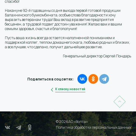
спасибо!
Накануне 92-й годовщины со дня выхода первой готовой продукции
Балахнинского бумкомбината, особые слова благодарности хочу
выразить ветеранам труда! Ваш вклад в развитие предприятия
бесценен, а трудовой подвиг достоин уважения! Желаю вам и вашим
семьям здоровья, счастья и благополучия!
Пусть ваша жизнь всегда остается наполненной пониманием и
поддержкой коллег, теплом домашнего очага, любовью родных и близких,
а все лучшее, что сделано, получит дальнейшее развитие.
Генеральный директор Сергей Пондарь
Поделиться в соцсетях:
К списку новостей
© 2026АО «Волга»
Политика обработки персональных данных