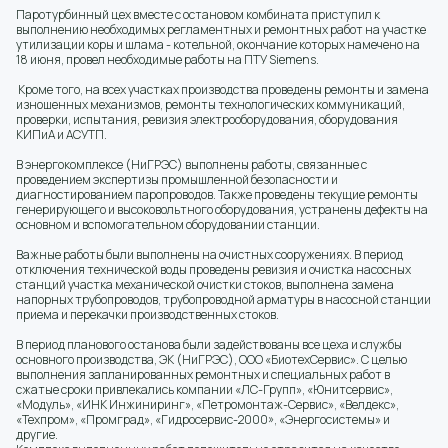
Паротурбинный цех вместе с остановом комбината приступил к
выполнению необходимых регламентных и ремонтных работ на участке
утилизации коры и шлама - котельной, окончание которых намечено на
18 июня, провел необходимые работы на ПТУ Siemens.
Кроме того, на всех участках производства проведены ремонты и замена
изношенных механизмов, ремонты технологических коммуникаций,
проверки, испытания, ревизия электрооборудования, оборудования
КИПиА и АСУТП.
В энергокомплексе (НиГРЭС) выполнены работы, связанные с
проведением экспертизы промышленной безопасности и
диагностированием паропроводов. Также проведены текущие ремонты
генерирующего и высоковольтного оборудования, устранены дефекты на
основном и вспомогательном оборудовании станции.
Важные работы были выполнены на очистных сооружениях. В период
отключения технической воды проведены ревизия и очистка насосных
станций участка механической очистки стоков, выполнена замена
напорных трубопроводов, трубопроводной арматуры в насосной станции
приема и перекачки производственных стоков.
В период планового останова были задействованы все цеха и службы
основного производства, ЭК (НиГРЭС), ООО «БиотехСервис». С целью
выполнения запланированных ремонтных и специальных работ в
сжатые сроки привлекались компании «ЛС-Групп», «Юнитсервис»,
«Модуль», «ИНК Инжиниринг», «Петромонтаж-Сервис», «Велдекс»,
«Техпром», «Промград», «Гидросервис-2000», «Энергосистемы» и
другие.