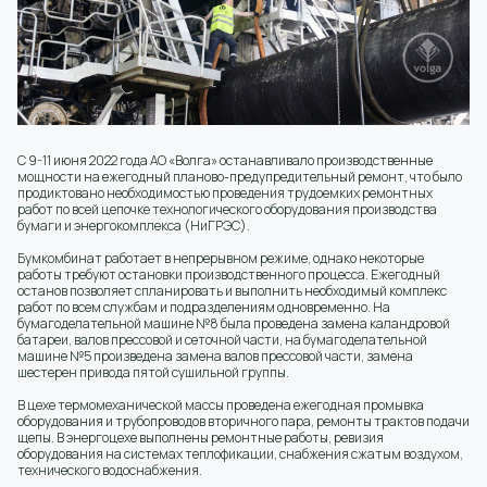
С 9-11 июня 2022 года АО «Волга» останавливало производственные
мощности на ежегодный планово-предупредительный ремонт, что было
продиктовано необходимостью проведения трудоемких ремонтных
работ по всей цепочке технологического оборудования производства
бумаги и энергокомплекса (НиГРЭС).
Бумкомбинат работает в непрерывном режиме, однако некоторые
работы требуют остановки производственного процесса. Ежегодный
останов позволяет спланировать и выполнить необходимый комплекс
работ по всем службам и подразделениям одновременно. На
бумагоделательной машине №8 была проведена замена каландровой
батареи, валов прессовой и сеточной части, на бумагоделательной
машине №5 произведена замена валов прессовой части, замена
шестерен привода пятой сушильной группы.
В цехе термомеханической массы проведена ежегодная промывка
оборудования и трубопроводов вторичного пара, ремонты трактов подачи
щепы. В энергоцехе выполнены ремонтные работы, ревизия
оборудования на системах теплофикации, снабжения сжатым воздухом,
технического водоснабжения.