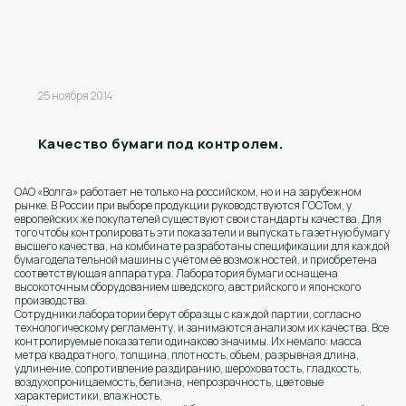
25 ноября 2014
Качество бумаги под контролем.
ОАО «Волга» работает не только на российском, но и на зарубежном
рынке. В России при выборе продукции руководствуются ГОСТом, у
европейских же покупателей существуют свои стандарты качества. Для
того чтобы контролировать эти показатели и выпускать газетную бумагу
высшего качества, на комбинате разработаны спецификации для каждой
бумагоделательной машины с учётом её возможностей, и приобретена
соответствующая аппаратура. Лаборатория бумаги оснащена
высокоточным оборудованием шведского, австрийского и японского
производства.
Сотрудники лаборатории берут образцы с каждой партии, согласно
технологическому регламенту, и занимаются анализом их качества. Все
контролируемые показатели одинаково значимы. Их немало: масса
метра квадратного, толщина, плотность, объем, разрывная длина,
удлинение, сопротивление раздиранию, шероховатость, гладкость,
воздухопроницаемость, белизна, непрозрачность, цветовые
характеристики, влажность.